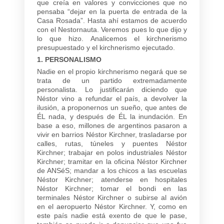
que creía en valores y convicciones que no
pensaba “dejar en la puerta de entrada de la
Casa Rosada”. Hasta ahí estamos de acuerdo
con el Nestornauta. Veremos pues lo que dijo y
lo que hizo. Analicemos el kirchnerismo
presupuestado y el kirchnerismo ejecutado.
1. PERSONALISMO
Nadie en el propio kirchnerismo negará que se
trata de un partido extremadamente
personalista. Lo justificarán diciendo que
Néstor vino a refundar el país, a devolver la
ilusión, a proponernos un sueño, que antes de
ÉL nada, y después de ÉL la inundación. En
base a eso, millones de argentinos pasaron a
vivir en barrios Néstor Kirchner, trasladarse por
calles, rutas, túneles y puentes Néstor
Kirchner; trabajar en polos industriales Néstor
Kirchner; tramitar en la oficina Néstor Kirchner
de ANSéS; mandar a los chicos a las escuelas
Néstor Kirchner; atenderse en hospitales
Néstor Kirchner; tomar el bondi en las
terminales Néstor Kirchner o subirse al avión
en el aeropuerto Néstor Kirchner. Y, como en
este país nadie está exento de que le pase,