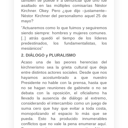
también se puede ir a denunciar que uno fue
asaltado en las múltiples comisarías Néstor
Kirchner. Okey. Pero ¿que dijo –justamente–
Néstor Kirchner del personalismo aquel 25 de
mayo?
“Actuaremos como lo que fuimos y seguiremos
siendo siempre: hombres y mujeres comunes.
[..] atrás quedó el tiempo de los líderes
predestinados, los fundamentalistas, los
mesiánicos”
2. DIÁLOGO y PLURALISMO
Acaso una de las peores herencias del
kirchnerismo sea la grieta cultural que deja
entre distintos actores sociales. Desde que nos
hayamos acostumbrado a que nuestro
Presidente no hable con la prensa, hasta que
no se hagan reuniones de gabinete o no se
debata con la oposición, el oficialismo ha
llevado la ausencia de diálogo al extremo,
considerando el intercambio como un juego de
suma cero que hay que evitar a toda costa,
monopolizando el espacio lo más que se
pueda. Esto ha producido innumerables
conflictos que no vale la pena enumerar aquí.