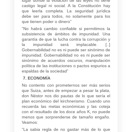
lugar donde la violación de las leyes no tiene
castigo legal ni social. A la Constitución hay
que leerla completa. La seguridad jurídica
debe ser para todos, no solamente para los
que tienen poder o dinero”
“No habrá cambio confiable si permitimos la
subsistencia de ámbitos de impunidad. Una
garantía de que la lucha contra la corrupción y
la impunidad será implacable. [..]
Gobernabilidad no es ni puede ser sinónimo de
impunidad. Gobernabilidad no es ni puede ser
sinónimo de acuerdos oscuros, manipulación
política de las instituciones o pactos espurios a
espaldas de la sociedad”
7. ECONOMÍA
No contento con prometernos ser más serios
que Suiza, antes de empezar a pesar la plata,
don Néstor nos dio pautas de lo que sería el
plan económico del kirchnerismo. Cuando uno
recuerda las metas económicas y las coteja
con el resultado de los doce años K, no puede
menos que sorprenderse de tamaño engaño.
Veamos:
“La sabia regla de no gastar más de lo que