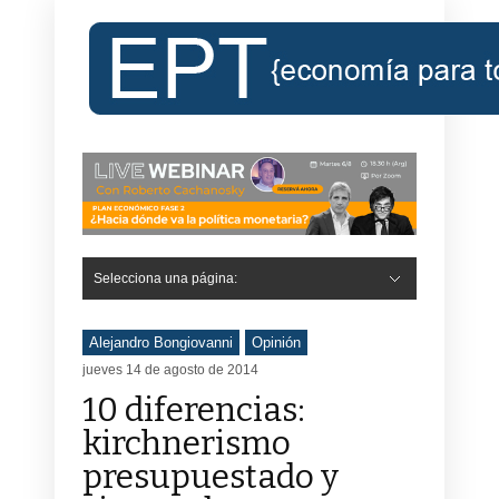
Selecciona una página:
Hide Navigation
Inicio
Roberto Cachanosky
Informe Económico Semanal de RC
Libros
Contacto
Registro
Alejandro Bongiovanni
Opinión
jueves 14 de agosto de 2014
10 diferencias:
kirchnerismo
presupuestado y