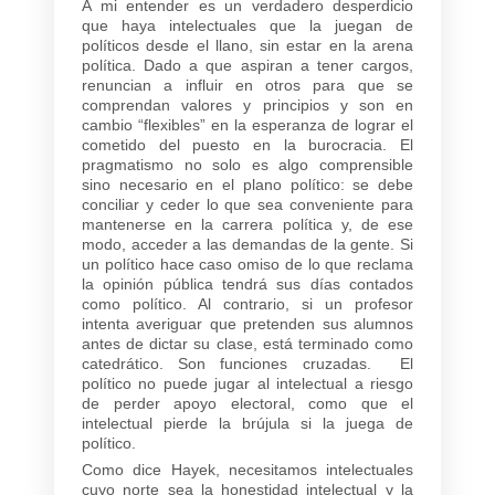
A mi entender es un verdadero desperdicio
que haya intelectuales que la juegan de
políticos desde el llano, sin estar en la arena
política. Dado a que aspiran a tener cargos,
renuncian a influir en otros para que se
comprendan valores y principios y son en
cambio “flexibles” en la esperanza de lograr el
cometido del puesto en la burocracia. El
pragmatismo no solo es algo comprensible
sino necesario en el plano político: se debe
conciliar y ceder lo que sea conveniente para
mantenerse en la carrera política y, de ese
modo, acceder a las demandas de la gente. Si
un político hace caso omiso de lo que reclama
la opinión pública tendrá sus días contados
como político. Al contrario, si un profesor
intenta averiguar que pretenden sus alumnos
antes de dictar su clase, está terminado como
catedrático. Son funciones cruzadas. El
político no puede jugar al intelectual a riesgo
de perder apoyo electoral, como que el
intelectual pierde la brújula si la juega de
político.
Como dice Hayek, necesitamos intelectuales
cuyo norte sea la honestidad intelectual y la