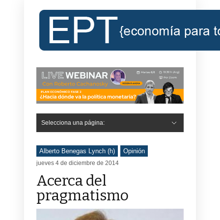
Selecciona una página:
Hide Navigation
Inicio
Roberto Cachanosky
Informe Económico Semanal de RC
Libros
Contacto
Registro
Alberto Benegas Lynch (h)
Opinión
jueves 4 de diciembre de 2014
Acerca del
pragmatismo