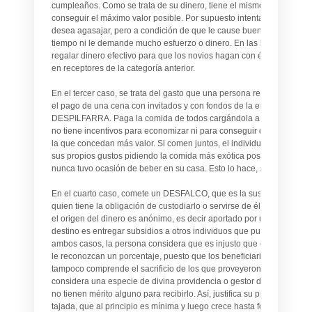
cumpleaños. Como se trata de su dinero, tiene el mismo incentivo p
conseguir el máximo valor posible. Por supuesto intentará comprar a
desea agasajar, pero a condición de que le cause buena impresión 
tiempo ni le demande mucho esfuerzo o dinero. En las listas de casa
regalar dinero efectivo para que los novios hagan con él lo que quier
en receptores de la categoría anterior.
En el tercer caso, se trata del gasto que una persona realiza con el d
el pago de una cena con invitados y con fondos de la empresa donde
DESPILFARRA. Paga la comida de todos cargándola a la cuenta de g
no tiene incentivos para economizar ni para conseguir que sus invita
la que concedan más valor. Si comen juntos, el individuo tiene un fue
sus propios gustos pidiendo la comida más exótica posible o tomand
nunca tuvo ocasión de beber en su casa. Esto lo hace, si fuera el cas
En el cuarto caso, comete un DESFALCO, que es la sustracción o el 
quien tiene la obligación de custodiarlo o servirse de él para el bie
el origen del dinero es anónimo, es decir aportado por una masa de 
destino es entregar subsidios a otros individuos que pueden ser am
ambos casos, la persona considera que es injusto que otros se benefi
le reconozcan un porcentaje, puesto que los beneficiarios no han h
tampoco comprende el sacrificio de los que proveyeron forzosamente 
considera una especie de divina providencia o gestor de fondos grat
no tienen mérito alguno para recibirlo. Así, justifica su propia condu
tajada, que al principio es mínima y luego crece hasta formar una m