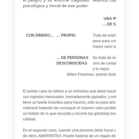
psicológica y moral de ese poder.
UNA PERSONA GAS
… DE SÍ MISMO
CON DINERO…
… PROPIO
Trata de exprimir cada
peso para conseguir el
mayor valor posible.
… DE PERSONAS
No trata de reducir el gasto
DESCONOCIDAS
sino de comprar lo máximo
y lo mejor.
Milton Friedman, premio Nobel de Econom
El primer caso se refiere a un individuo que debe hacer sus compra
sus ingresos mensuales, honradamente ganados, y entonces ECONO
tiene un fuerte incentivo para hacerlo, esto es para ahorrar o reserva
ordinario tratando de conseguir el máximo valor posible por cada pe
un listado de lo que necesita y recorre las góndolas buscando el mej
calidad.
En el segundo caso, cuando una persona debe hacer un gasto con su
de otros, AMARRETEA. Puede tratarse de un regalo de Navidad o d