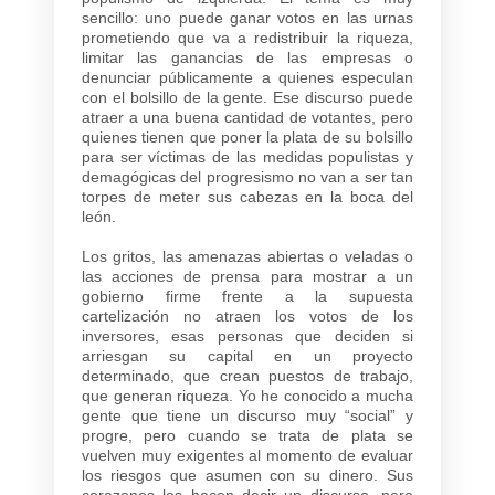
sencillo: uno puede ganar votos en las urnas
prometiendo que va a redistribuir la riqueza,
limitar las ganancias de las empresas o
denunciar públicamente a quienes especulan
con el bolsillo de la gente. Ese discurso puede
atraer a una buena cantidad de votantes, pero
quienes tienen que poner la plata de su bolsillo
para ser víctimas de las medidas populistas y
demagógicas del progresismo no van a ser tan
torpes de meter sus cabezas en la boca del
león.
Los gritos, las amenazas abiertas o veladas o
las acciones de prensa para mostrar a un
gobierno firme frente a la supuesta
cartelización no atraen los votos de los
inversores, esas personas que deciden si
arriesgan su capital en un proyecto
determinado, que crean puestos de trabajo,
que generan riqueza. Yo he conocido a mucha
gente que tiene un discurso muy “social” y
progre, pero cuando se trata de plata se
vuelven muy exigentes al momento de evaluar
los riesgos que asumen con su dinero. Sus
corazones les hacen decir un discurso, pero