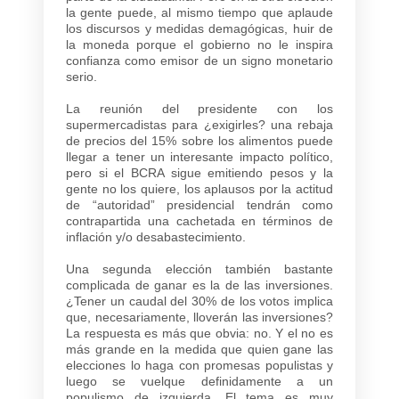
la gente puede, al mismo tiempo que aplaude
los discursos y medidas demagógicas, huir de
la moneda porque el gobierno no le inspira
confianza como emisor de un signo monetario
serio.
La reunión del presidente con los
supermercadistas para ¿exigirles? una rebaja
de precios del 15% sobre los alimentos puede
llegar a tener un interesante impacto político,
pero si el BCRA sigue emitiendo pesos y la
gente no los quiere, los aplausos por la actitud
de “autoridad” presidencial tendrán como
contrapartida una cachetada en términos de
inflación y/o desabastecimiento.
Una segunda elección también bastante
complicada de ganar es la de las inversiones.
¿Tener un caudal del 30% de los votos implica
que, necesariamente, lloverán las inversiones?
La respuesta es más que obvia: no. Y el no es
más grande en la medida que quien gane las
elecciones lo haga con promesas populistas y
luego se vuelque definidamente a un
populismo de izquierda. El tema es muy