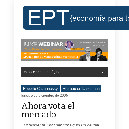
Selecciona una página:
Hide Navigation
Inicio
Roberto Cachanosky
Informe Económico Semanal de RC
Libros
Contacto
Registro
Roberto Cachanosky
Al inicio de la semana
lunes 5 de diciembre de 2005
Ahora vota el
mercado
El presidente Kirchner consiguió un caudal