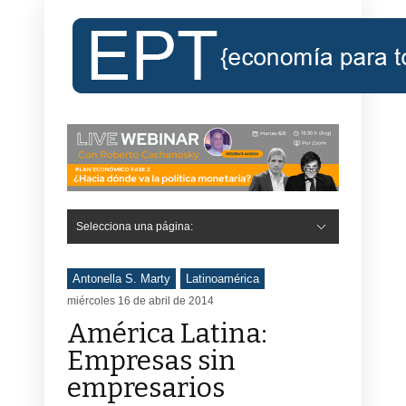
Selecciona una página:
Hide Navigation
Inicio
Roberto Cachanosky
Informe Económico Semanal de RC
Libros
Contacto
Registro
Antonella S. Marty
Latinoamérica
miércoles 16 de abril de 2014
América Latina:
Empresas sin
empresarios