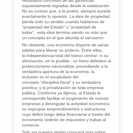
resultados concretos de las ganancias
supuestamente logradas desde la estatización.
No es curioso que, a la postre, siempre suceda
exactamente lo opuesto. La idea de propiedad
pierde todo su sentido cuando hablamos de
“propiedad del Estado” o “propiedad de
todos”, esta idea termina siendo no más que
un concepto en el que abunda el sarcasmo.
No obstante, una economía dispone de varias
salidas para liberar su poderío. Entre ellas,
la independencia total del banco central –o su
eliminación, en lo posible-; un freno definitivo al
proteccionismo nacionalista, procediendo a la
verdadera apertura de la economía; la
inclusión en el vocabulario del
concepto “disciplina fiscal” y su verdadera
práctica; y la privatización de toda empresa
pública. Conforme ya dijimos, al Estado le
corresponde facilitar el surgimiento de nuevas
empresas y desregular la actividad económica,
no expropiar emprendimientos o estructuras
cuyo déficit luego deba financiarse a través del
incremento violento de impuestos y trabas al
comercio.
Solo así nuestra región conocerá más sobre