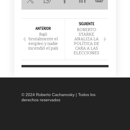
SIGUIENTE
ANTERIOR
ROBERTO
Bajó
STARKE
brutalmente el
ANALIZA LA
empleo y nadie
POLÍTICA DE
incendió el país
CARA A LAS
ELECCIONES
© 2024 Roberto Cachanosky | Todos los
derechos reservados