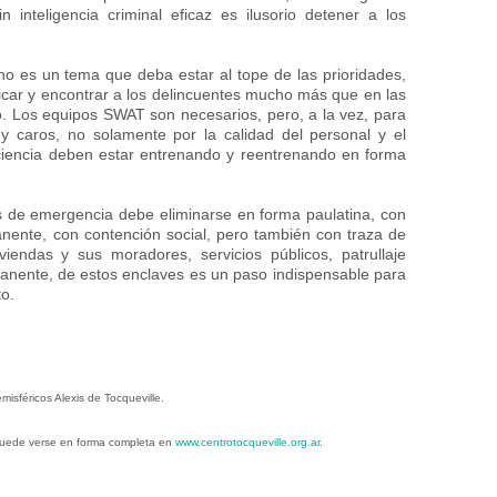
n inteligencia criminal eficaz es ilusorio detener a los
no es un tema que deba estar al tope de las prioridades,
tificar y encontrar a los delincuentes mucho más que en las
o. Los equipos SWAT son necesarios, pero, a la vez, para
caros, no solamente por la calidad del personal y el
ciencia deben estar entrenando y reentrenando en forma
las de emergencia debe eliminarse en forma paulatina, con
nente, con contención social, pero también con traza de
viviendas y sus moradores, servicios públicos, patrullaje
manente, de estos enclaves es un paso indispensable para
to.
isféricos Alexis de Tocqueville.
 puede verse en forma completa en
www.centrotocqueville.org.ar
.