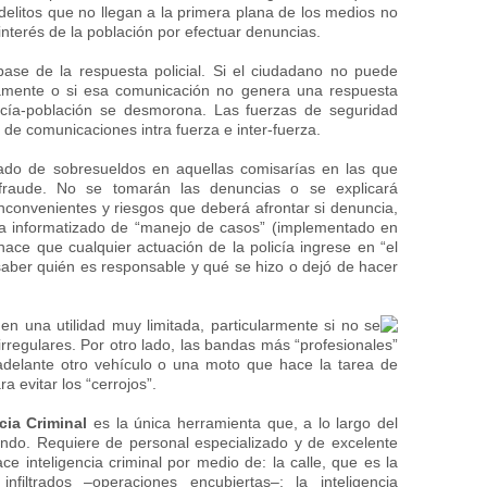
elitos que no llegan a la primera plana de los medios no
sinterés de la población por efectuar denuncias.
ase de la respuesta policial. Si el ciudadano no puede
amente o si esa comunicación no genera una respuesta
licía-población se desmorona. Las fuerzas de seguridad
de comunicaciones intra fuerza e inter-fuerza.
ado de sobresueldos en aquellas comisarías en las que
l fraude. No se tomarán las denuncias o se explicará
nconvenientes y riesgos que deberá afrontar si denuncia,
tema informatizado de “manejo de casos” (implementado en
ace que cualquier actuación de la policía ingrese en “el
 saber quién es responsable y qué se hizo o dejó de hacer
enen una utilidad muy limitada, particularmente si no se
regulares. Por otro lado, las bandas más “profesionales”
adelante otro vehículo o una moto que hace la tarea de
a evitar los “cerrojos”.
cia Criminal
es la única herramienta que, a lo largo del
ndo. Requiere de personal especializado y de excelente
ace inteligencia criminal por medio de: la calle, que es la
infiltrados –operaciones encubiertas–; la inteligencia