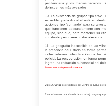
penitenciaria y los medios técnicos. Si
delincuentes más avezados.
10. La existencia de grupos tipo SWAT 
es visible que la dificultad está en iden
acciones tipo “comando” para su arrest
que funcionen adecuadamente son muy 
equipo, sino que, para mantener su efi
constante y eso tiene costos elevados
11. La geografía inaccesible de las vil
la presencia del Estado en forma perma
calles internas, identificación de las 
policial. La recuperación, en forma per
lograr una reducción substancial del deli
©
www.economiaparatodos.com.ar
Julio A. Cirino
es presidente del Centro de Estudios Hem
Este artículo es una síntesis de un trabajo mayor que