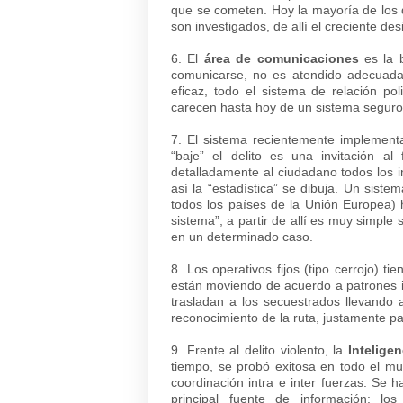
que se cometen. Hoy la mayoría de los d
son investigados, de allí el creciente de
6. El
área de comunicaciones
es la b
comunicarse, no es atendido adecuad
eficaz, todo el sistema de relación po
carecen hasta hoy de un sistema seguro 
7. El sistema recientemente implement
“baje” el delito es una invitación a
detalladamente al ciudadano todos los i
así la “estadística” se dibuja. Un sis
todos los países de la Unión Europea) h
sistema”, a partir de allí es muy simple
en un determinado caso.
8. Los operativos fijos (tipo cerrojo) ti
están moviendo de acuerdo a patrones ir
trasladan a los secuestrados llevando 
reconocimiento de la ruta, justamente par
9. Frente al delito violento, la
Inteligen
tiempo, se probó exitosa en todo el mu
coordinación intra e inter fuerzas. Se h
principal fuente de información; los 