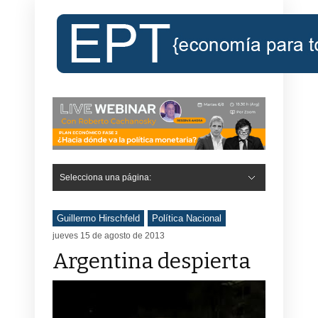
Selecciona una página:
Hide Navigation
Inicio
Roberto Cachanosky
Informe Económico Semanal de RC
Libros
Contacto
Registro
Guillermo Hirschfeld
Política Nacional
jueves 15 de agosto de 2013
Argentina despierta