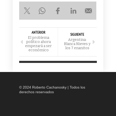
ANTERIOR
SIGUIENTE
El problema
Argentina:
político ahora
Blanca Nieves y
empezará a ser
los 7 enanitos
económico
© 2024 Roberto Cachanosky | Todos los
derechos reservados