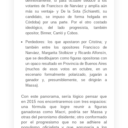
definitivamente, si para octubre seduce a los
votantes de Francisco de Narváez y amplía aún
más su ventaja- y De la Sota (Schiaretti, su
candidato, se impuso de forma holgada en
Córdoba) por una parte. Por el otro costado
ideológico, del lado progresista, también
opositor, Binner, Carrió y Cobos.
Perdedores: los que apostaron por Cristina; y
también entre los opositores Francisco de
Narváez, Margarita Stolbizer y Ricardo Alfonsín,
que se desdibujaron como figuras opositoras con
un opaco resultado en Provincia de Buenos Aires
(muchos de esos votos en octubre, en un
escenario formalmente polarizado, jugarán a
ganador y, presumiblemente, se dirigirán a
Massa).
Con este panorama, sería lógico pensar que
en 2015 nos encontraremos con tres espacios:
una fórmula que logre reunir a figuras
ganadoras como Macri, podría ser Massa y
otras del peronismo disidente; otro conformado
por el progresismo que no se adhiere al
populismo oficialista y que agruparía a los