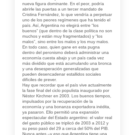
nueva figura dominante. En el peor, podría
abrirle las puertas a un tercer mandato de
Cristina Fernández, lo que vendría a perpetuar
uno de los peores regímenes que ha tenido el
país. Así, Argentina no elegirá entre “los
buenos” (que dentro de la clase política no son
muchos y están muy fragmentados) y “los
malos”, sino entre los malos y los muy malos.
En todo caso, quien gane en esta pugna
dentro del peronismo deberá administrar una
economía cuesta abajo y un país cada vez
más dividido que está acumulando una bronca
y una desesperación generalizadas que
pueden desencadenar estallidos sociales
difíciles de prever.
Hay que recordar que el país vive actualmente
la fase final del ciclo populista inaugurado por
Néstor Kirchner en 2003. Los buenos tiempos,
impulsados por la recuperación de la
economía y una bonanza exportadora inédita,
ya pasaron. Ello permitió una expansión
espectacular del Estado argentino: el valor real
del gasto público se triplicó de 2003 a 2012 y
su peso pasó del 29 a cerca del 50% del PIB.
Nunca antes –y eso que Argentina tiene una