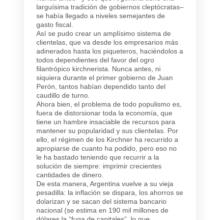
larguísima tradición de gobiernos cleptócratas–
se había llegado a niveles semejantes de
gasto fiscal.
Así se pudo crear un amplísimo sistema de
clientelas, que va desde los empresarios más
adinerados hasta los piqueteros, haciéndolos a
todos dependientes del favor del ogro
filantrópico kirchnerista. Nunca antes, ni
siquiera durante el primer gobierno de Juan
Perón, tantos habían dependido tanto del
caudillo de turno.
Ahora bien, el problema de todo populismo es,
fuera de distorsionar toda la economía, que
tiene un hambre insaciable de recursos para
mantener su popularidad y sus clientelas. Por
ello, el régimen de los Kirchner ha recurrido a
apropiarse de cuanto ha podido, pero eso no
le ha bastado teniendo que recurrir a la
solución de siempre: imprimir crecientes
cantidades de dinero.
De esta manera, Argentina vuelve a su vieja
pesadilla: la inflación se dispara, los ahorros se
dolarizan y se sacan del sistema bancario
nacional (se estima en 190 mil millones de
dólares la “fuga de capitales”, lo que