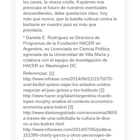
los casos, la viveza criolla. A quienes nos
preocupa el futuro de nuestros eventuales
descendientes, debe quedarnos claro, hoy
más que nunca, que la batalla cultural contra la
barbarie en nuestro país es más que
prioritaria.
* Daniela E. Rodríguez es Directora de
Programas de la Fundación HACER en
Argentina, es Licenciada en Ciencia Política
egresada de la Universidad de Villa María y
colabora con el equipo de investigación de
HACER en Washington DC.
Referencias: [1]
http://www.infobae.com/2014/06/22/1575070-
axel-kicillof-quiere-viajar-los-estados-unidos-
negociar-el-juez-griesa-y-los-holdouts [2]
http://www.hacer.org/latam/argentina-ricardo-
lopez-murphy-analiza-el-contexto-economico-
economia-para-todos/ [3]
http://www.diarioregistrado.com/economia/96553-
a-traves-de-una-solicitada-la-cultura-le-dice-
no-a-los-buitres.html
http://www.infonews.com/2014/07/05/politica-
152390-charly-garcia-y-otros-personajes-de-