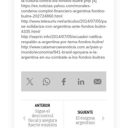
la-cultura-contra-los-fondos-buitre.php [4]
https://es.noticias.yahoo.com/morales-
condena-complot-financiero-argentina-fondos-
buitre-202724860.html
http://www.telesurtv.net/articulos/2014/07/05/parlatino-
se-solidariza-con-argentina-ante-fondos-buitre-
4335.html/
http://seprin.info/2014/07/05/ecuador-ratifica-
respaldo-a-argentina-por-tema-fondos-buitre/
http://www.catamarcaesnoticia.com.ar/pais-y-
mundo/economia/941-brasil-apoyara-a-la-
argentina-en-su-combate-a-los-fondos-buitres
ANTERIOR
Sigue el
SIGUIENTE
descontrol
El enigma
fiscal y asegura
argentino
fuerte emisión