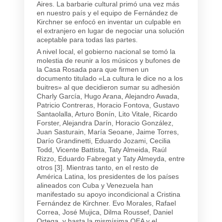
Aires. La barbarie cultural primó una vez más
en nuestro país y el equipo de Fernández de
Kirchner se enfocó en inventar un culpable en
el extranjero en lugar de negociar una solución
aceptable para todas las partes.
A nivel local, el gobierno nacional se tomó la
molestia de reunir a los músicos y bufones de
la Casa Rosada para que firmen un
documento titulado «La cultura le dice no a los
buitres» al que decidieron sumar su adhesión
Charly García, Hugo Arana, Alejandro Awada,
Patricio Contreras, Horacio Fontova, Gustavo
Santaolalla, Arturo Bonín, Lito Vitale, Ricardo
Forster, Alejandra Darín, Horacio González,
Juan Sasturain, María Seoane, Jaime Torres,
Darío Grandinetti, Eduardo Jozami, Cecilia
Todd, Vicente Battista, Taty Almeida, Raúl
Rizzo, Eduardo Fabregat y Taty Almeyda, entre
otros [3]. Mientras tanto, en el resto de
América Latina, los presidentes de los países
alineados con Cuba y Venezuela han
manifestado su apoyo incondicional a Cristina
Fernández de Kirchner. Evo Morales, Rafael
Correa, José Mujica, Dilma Roussef, Daniel
Ortega, y hasta la mismísima OEA y el