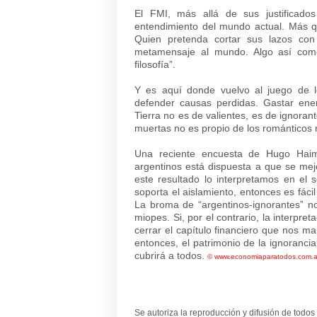
El FMI, más allá de sus justificado
entendimiento del mundo actual. Más que 
Quien pretenda cortar sus lazos co
metamensaje al mundo. Algo así como
filosofía”.
Y es aquí donde vuelvo al juego de le
defender causas perdidas. Gastar ener
Tierra no es de valientes, es de ignorant
muertas no es propio de los románticos ni
Una reciente encuesta de Hugo Haim
argentinos está dispuesta a que se mejor
este resultado lo interpretamos en el 
soporta el aislamiento, entonces es fáci
La broma de “argentinos-ignorantes” no
miopes. Si, por el contrario, la interpre
cerrar el capítulo financiero que nos ma
entonces, el patrimonio de la ignoranci
cubrirá a todos.
©
www.economiaparatodos.com.a
Se autoriza la reproducción y difusión de todos 