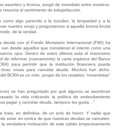
on asombro y bronca, surgió de inmediato entre nosotros.
 resumía el sentimiento de estupefacción.
a como algo parecido a la tozudez, la terquedad y a la
ever nuestro enojo y preguntarnos si aquella broma brutal
ómodo, de la verdad.
la deuda con el Fondo Monetario Internacional (FMI) ha
 van desde aquellos que consideran el intento como una
buenos ojos. Dentro de estos últimos está el mismísimo
dad de reformar (nuevamente) la carta orgánica del Banco
RA) para permitir que la institución financiera pueda
e otras cosas para cancelar deuda. Muchos han dicho,
 del BCRA es un mito, propio de los resabios “noventistas”
bierno) se han preguntado por qué algunos se asombran
asado la vida criticando la política de endeudamiento
os pagar y cancelar deuda, tampoco les gusta…”
 trata, en definitiva, de un acto de honor. Y nadie que
de estar en contra de que nuestras deudas se cancelen.
 la verdadera motivación de este súbito empecinamiento