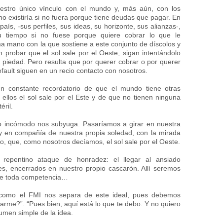
estro único vínculo con el mundo y, más aún, con los
o existiría si no fuera porque tiene deudas que pagar. En
aís, -sus perfiles, sus ideas, su horizonte, sus alianzas-,
u tiempo si no fuese porque quiere cobrar lo que le
ima mano con la que sostiene a este conjunto de díscolos y
n probar que el sol sale por el Oeste, sigan intentándolo
e piedad. Pero resulta que por querer cobrar o por querer
efault siguen en un recio contacto con nosotros.
n constante recordatorio de que el mundo tiene otras
ellos el sol sale por el Este y de que no tienen ninguna
éril.
eo incómodo nos subyuga. Pasaríamos a girar en nuestra
s y en compañía de nuestra propia soledad, con la mirada
o, que, como nosotros decíamos, el sol sale por el Oeste.
 repentino ataque de honradez: el llegar al ansiado
nes, encerrados en nuestro propio cascarón. Allí seremos
 de toda competencia…
ón como el FMI nos separa de este ideal, pues debemos
arme?”. “Pues bien, aquí está lo que te debo. Y no quiero
umen simple de la idea.