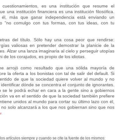
s cuestionamientos, es una institución que resume el
una institución financiera es una institución filosófica.
n él, más que ganar independencia está enviando un
 “no comulgo con tus formas, con tus ideas, con tu
tras del título. Sólo hay una cosa peor que rendirse:
gías valiosas en pretender demostrar la planicie de la
es. Alzar una lanza imaginaria al cielo y perseguir utopías
 de los corajudos, es propio de los idiotas.
e arrojó como resultado que una sólida mayoría de
e la oferta a los bonistas con tal de salir del default. Si
sentido de que la sociedad quiere volver al mundo y no
l identificar dónde se concentra el conjunto de ignorantes.
 se le podrá echar en cara a la gente sino a gobiernos
tación va en el sentido de que la sociedad también prefiere
ntiene unidos al mundo para cortar su último lazo con él,
a no solo alcanzará a los que nos gobiernan sino que nos
r
los artículos siempre y cuando se cite la fuente de los mismos: