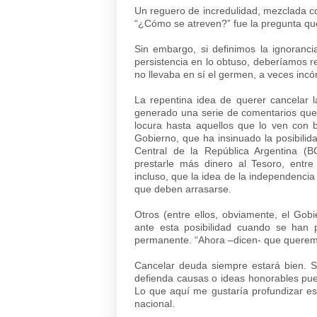
Un reguero de incredulidad, mezclada c
“¿Cómo se atreven?” fue la pregunta que
Sin embargo, si definimos la ignoranci
persistencia en lo obtuso, deberíamos r
no llevaba en sí el germen, a veces inc
La repentina idea de querer cancelar 
generado una serie de comentarios que
locura hasta aquellos que lo ven con 
Gobierno, que ha insinuado la posibili
Central de la República Argentina (BC
prestarle más dinero al Tesoro, entr
incluso, que la idea de la independencia
que deben arrasarse.
Otros (entre ellos, obviamente, el Go
ante esta posibilidad cuando se han p
permanente. “Ahora –dicen- que querem
Cancelar deuda siempre estará bien. Se
defienda causas o ideas honorables pue
Lo que aquí me gustaría profundizar es
nacional.