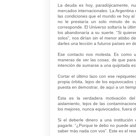
La deuda es hoy, paradójicamente, nu
mercados internacionales. La Argentina n
las condiciones que el mundo ve hoy al p
no le prestaría un solo minuto de s
corresponde. El Universo soltaría la últ
los abandonaría a su suerte. “Si quiere
solos”, nos dirían sin el menor atisbo d
darles una lección a futuros países en d
Ese contacto nos molesta. Es como u
maneras de ver las cosas; de que para 
intención de sumarse a una quijotada est
Cortar el último lazo con ese repiquet
propia órbita, lejos de los equivocado
puesta en demostrar, de aquí a un tiemp
Esta es la verdadera motivación del
aislamiento, lejos de las contaminacio
los mejores, nunca equivocados, fuera
Si el deberle dinero a una instituci
pagarle. “¿Porque te debo no puede aisl
saber más nada con vos”. Este es el res