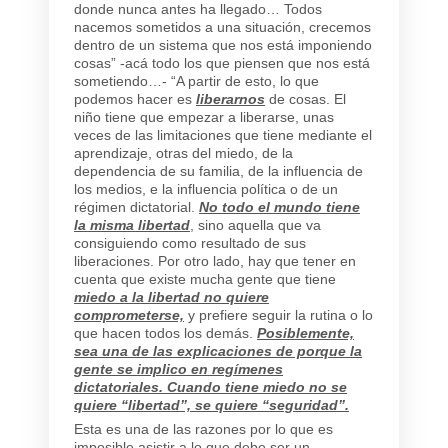
donde nunca antes ha llegado… Todos
nacemos sometidos a una situación, crecemos
dentro de un sistema que nos está imponiendo
cosas” -acá todo los que piensen que nos está
sometiendo…- “A partir de esto, lo que
podemos hacer es
liberarnos
de cosas. El
niño tiene que empezar a liberarse, unas
veces de las limitaciones que tiene mediante el
aprendizaje, otras del miedo, de la
dependencia de su familia, de la influencia de
los medios, e la influencia política o de un
régimen dictatorial.
No todo el mundo tiene
la misma libertad
, sino aquella que va
consiguiendo como resultado de sus
liberaciones. Por otro lado, hay que tener en
cuenta que existe mucha gente que tiene
miedo a la libertad no quiere
comprometerse,
y prefiere seguir la rutina o lo
que hacen todos los demás.
Posiblemente,
sea una de las explicaciones de porque la
gente se implico en regímenes
dictatoriales. Cuando tiene miedo no se
quiere “libertad”, se quiere “seguridad”.
Esta es una de las razones por lo que es
imposible asistir a lo que debe ser un