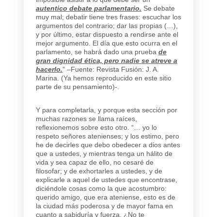
autentico debate parlamentario.
Se debate
muy mal; debatir tiene tres frases: escuchar los
argumentos del contrario; dar las propias (…),
y por último, estar dispuesto a rendirse ante el
mejor argumento. El día que esto ocurra en el
parlamento, se habrá dado una prueba
de
gran dignidad ética, pero nadie se atreve a
hacerlo.
” –Fuente: Revista Fusión: J. A.
Marina. (Ya hemos reproducido en este sitio
parte de su pensamiento)-.
Y para completarla, y porque esta sección por
muchas razones se llama raíces,
reflexionemos sobre esto otro. “… yo lo
respeto señores atenienses; y los estimo, pero
he de decirles que debo obedecer a dios antes
que a ustedes, y mientras tenga un hálito de
vida y sea capaz de ello, no cesaré de
filosofar; y de exhortarles a ustedes, y de
explicarle a aquel de ustedes que encontrase,
diciéndole cosas como la que acostumbro:
querido amigo, que era ateniense, esto es de
la ciudad más poderosa y de mayor fama en
cuanto a sabiduría y fuerza. ¿No te