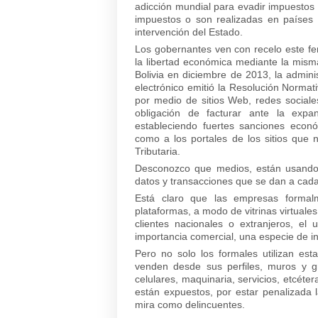
adicción mundial para evadir impuestos 
impuestos o son realizadas en países c
intervención del Estado.
Los gobernantes ven con recelo este fen
la libertad económica mediante la mism
Bolivia en diciembre de 2013, la admini
electrónico emitió la Resolución Normat
por medio de sitios Web, redes sociales
obligación de facturar ante la exp
estableciendo fuertes sanciones econ
como a los portales de los sitios que 
Tributaria.
Desconozco que medios, están usando y
datos y transacciones que se dan a cada
Está claro que las empresas formalme
plataformas, a modo de vitrinas virtuales
clientes nacionales o extranjeros, el 
importancia comercial, una especie de in
Pero no solo los formales utilizan es
venden desde sus perfiles, muros y g
celulares, maquinaria, servicios, etcéter
están expuestos, por estar penalizada 
mira como delincuentes.