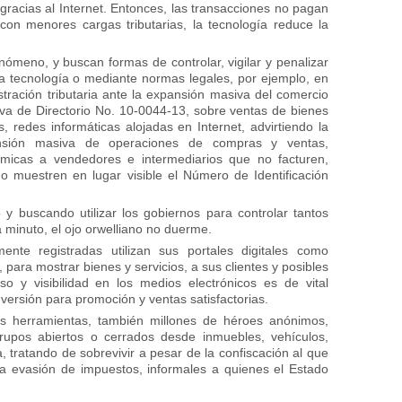
gracias al Internet. Entonces, las transacciones no pagan
on menores cargas tributarias, la tecnología reduce la
ómeno, y buscan formas de controlar, vigilar y penalizar
a tecnología o mediante normas legales, por ejemplo, en
stración tributaria ante la expansión masiva del comercio
iva de Directorio No. 10-0044-13, sobre ventas de bienes
, redes informáticas alojadas en Internet, advirtiendo la
ansión masiva de operaciones de compras y ventas,
ómicas a vendedores e intermediarios que no facturen,
no muestren en lugar visible el Número de Identificación
 buscando utilizar los gobiernos para controlar tantos
 minuto, el ojo orwelliano no duerme.
nte registradas utilizan sus portales digitales como
, para mostrar bienes y servicios, a sus clientes y posibles
uso y visibilidad en los medios electrónicos es de vital
versión para promoción y ventas satisfactorias.
tas herramientas, también millones de héroes anónimos,
rupos abiertos o cerrados desde inmuebles, vehículos,
a, tratando de sobrevivir a pesar de la confiscación al que
la evasión de impuestos, informales a quienes el Estado