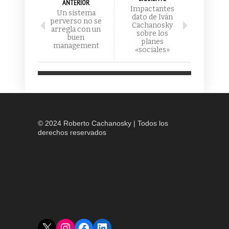
ANTERIOR
Impactantes
Un sistema
dato de Iván
perverso no se
Cachanosky
arregla con un
sobre los
buen
planes
management
«sociales»
© 2024 Roberto Cachanosky | Todos los
derechos reservados
X
Instagram
Facebook
LinkedIn