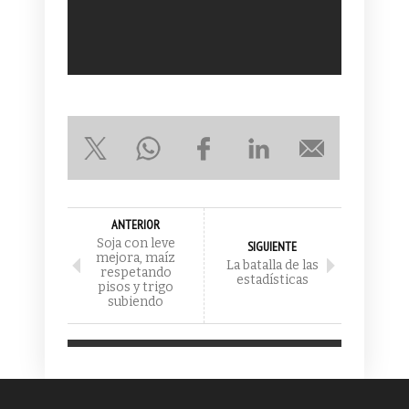
ANTERIOR
Soja con leve
SIGUIENTE
mejora, maíz
La batalla de las
respetando
estadísticas
pisos y trigo
subiendo