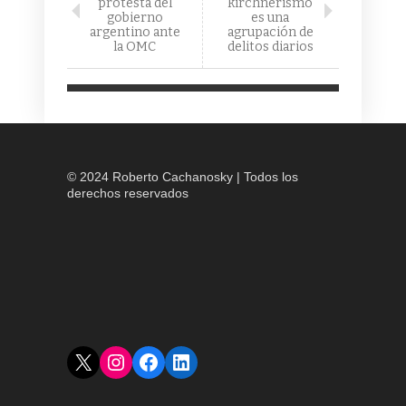
protesta del
kirchnerismo
gobierno
es una
argentino ante
agrupación de
la OMC
delitos diarios
© 2024 Roberto Cachanosky | Todos los
derechos reservados
X
Instagram
Facebook
LinkedIn