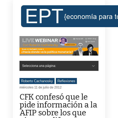
Selecciona una página:
Hide Navigation
Inicio
Roberto Cachanosky
Informe Económico Semanal de RC
Libros
Contacto
Registro
Roberto Cachanosky
Reflexiones
miércoles 11 de julio de 2012
CFK confesó que le
pide información a la
AFIP sobre los que