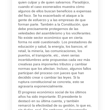
quien culpar y de quien salvarnos. Paradójico,
cuando el caso exonerados muestra cómo
algunos de ellos buscan beneficios a expensas
del fisco. Se ha exacerbado el ataque a la
gente de esfuerzo y a las empresas de que
forman parte. También a la Constitución, que
debe precisamente protegernos de las
veleidades del asambleísmo y los vociferantes.
No existe sector económico que en cierta
forma no esté cuestionado. Los prestadores de
educación y salud, la energía, los bancos, el
retail, la minería, las comunicaciones, los
puertos, el transporte, etc., viven serias
incertidumbres ante propuestas cada vez más
creativas para imponerles tributos y cambiar
normas que los afectan. Incluso, algunos fallos
participan del proceso con jueces que han
decidido crear o cambiar las leyes. Si la
ruptura constitucional se concreta, esto se
agravaría exponencialmente.
El progreso económico social de los últimos
años ha sido importante. El presidente lo
destacó en su última cuenta, y también
remarcó la efectividad de su gestión, lo que es,
sin dudas, real. Sin embargo, el desempeño