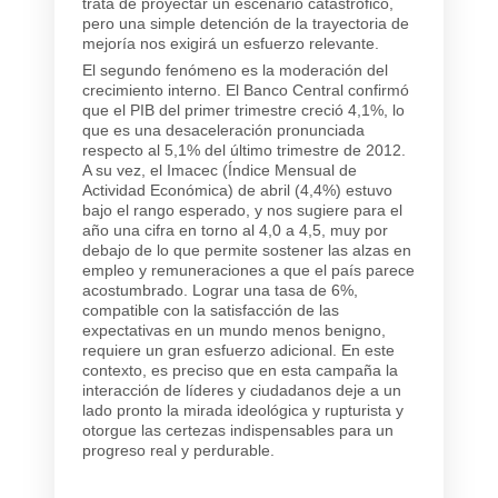
trata de proyectar un escenario catastrófico,
pero una simple detención de la trayectoria de
mejoría nos exigirá un esfuerzo relevante.
El segundo fenómeno es la moderación del
crecimiento interno. El Banco Central confirmó
que el PIB del primer trimestre creció 4,1%, lo
que es una desaceleración pronunciada
respecto al 5,1% del último trimestre de 2012.
A su vez, el Imacec (Índice Mensual de
Actividad Económica) de abril (4,4%) estuvo
bajo el rango esperado, y nos sugiere para el
año una cifra en torno al 4,0 a 4,5, muy por
debajo de lo que permite sostener las alzas en
empleo y remuneraciones a que el país parece
acostumbrado. Lograr una tasa de 6%,
compatible con la satisfacción de las
expectativas en un mundo menos benigno,
requiere un gran esfuerzo adicional. En este
contexto, es preciso que en esta campaña la
interacción de líderes y ciudadanos deje a un
lado pronto la mirada ideológica y rupturista y
otorgue las certezas indispensables para un
progreso real y perdurable.