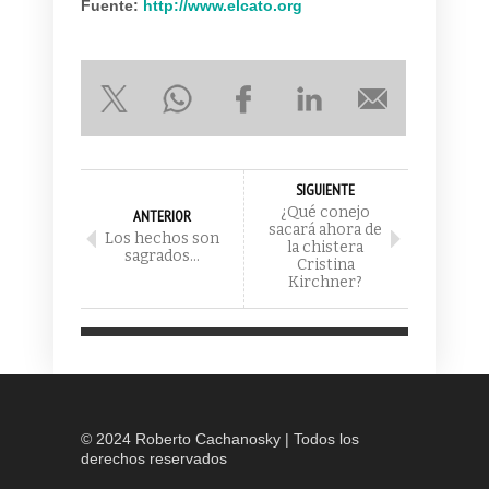
Fuente:
http://www.elcato.org
SIGUIENTE
¿Qué conejo
ANTERIOR
sacará ahora de
Los hechos son
la chistera
sagrados…
Cristina
Kirchner?
© 2024 Roberto Cachanosky | Todos los
derechos reservados