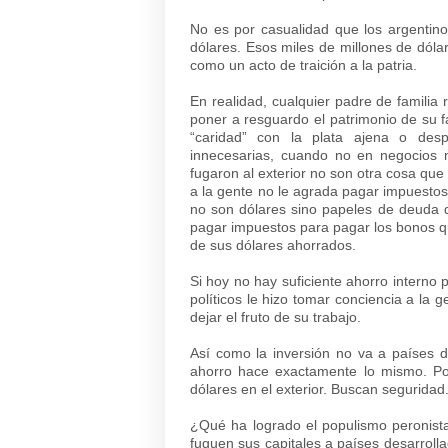
No es por casualidad que los argentino
dólares. Esos miles de millones de dóla
como un acto de traición a la patria.
En realidad, cualquier padre de familia 
poner a resguardo el patrimonio de su f
“caridad” con la plata ajena o despi
innecesarias, cuando no en negocios 
fugaron al exterior no son otra cosa que
a la gente no le agrada pagar impuestos 
no son dólares sino papeles de deuda 
pagar impuestos para pagar los bonos qu
de sus dólares ahorrados.
Si hoy no hay suficiente ahorro interno
políticos le hizo tomar conciencia a la 
dejar el fruto de su trabajo.
Así como la inversión no va a países 
ahorro hace exactamente lo mismo. Por
dólares en el exterior. Buscan seguridad
¿Qué ha logrado el populismo peronista
fuguen sus capitales a países desarroll