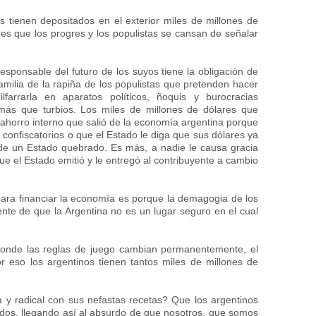
s tienen depositados en el exterior miles de millones de
res que los progres y los populistas se cansan de señalar
responsable del futuro de los suyos tiene la obligación de
amilia de la rapiña de los populistas que pretenden hacer
lfarrarla en aparatos políticos, ñoquis y burocracias
más que turbios. Los miles de millones de dólares que
 ahorro interno que salió de la economía argentina porque
confiscatorios o que el Estado le diga que sus dólares ya
de un Estado quebrado. Es más, a nadie le causa gracia
e el Estado emitió y le entregó al contribuyente a cambio
 para financiar la economía es porque la demagogia de los
gente de que la Argentina no es un lugar seguro en el cual
donde las reglas de juego cambian permanentemente, el
 eso los argentinos tienen tantos miles de millones de
.
 y radical con sus nefastas recetas? Que los argentinos
ados, llegando así al absurdo de que nosotros, que somos