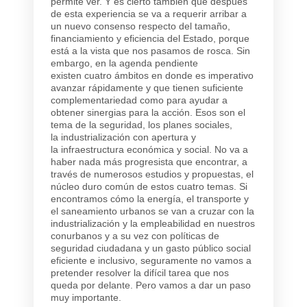
permite ver. Y es cierto también que después
de esta experiencia se va a requerir arribar a
un nuevo consenso respecto del tamaño,
financiamiento y eficiencia del Estado, porque
está a la vista que nos pasamos de rosca. Sin
embargo, en la agenda pendiente
existen
cuatro ámbitos en donde es imperativo
avanzar rápidamente
y que tienen suficiente
complementariedad como para ayudar a
obtener sinergias para la acción. Esos son el
tema de la
seguridad
, los
planes sociales
,
la
industrialización con apertura
y
la
infraestructura económica y social
. No va a
haber nada más progresista que encontrar, a
través de numerosos estudios y propuestas, el
núcleo duro común de estos cuatro temas. Si
encontramos cómo la energía, el transporte y
el saneamiento urbanos se van a cruzar con la
industrialización y la empleabilidad en nuestros
conurbanos y a su vez con políticas de
seguridad ciudadana y un gasto público social
eficiente e inclusivo, seguramente no vamos a
pretender resolver la difícil tarea que nos
queda por delante. Pero vamos a dar un paso
muy importante.