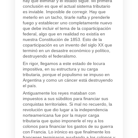
hay que eliminar y el listado sigue. Mi primera
conclusión es que el actual sistema tributario
es inviable. Imposible de corregir. Hay que
meterlo en un tacho, tirarle nafta y prenderle
fuego y establecer uno completamente nuevo
que debe incluir el tema de la coparticipación
federal, algo que en realidad no existía en
nuestra Constitución de 1853. Esto de la
coparticipación es un invento del siglo XX que
terminó en un desastre económico y político,
destruyendo el federalismo.
En rigor, llegamos a este estado de locura
impositiva, en su estructura y su carga
tributaria, porque el populismo se impuso en
Argentina y como un cáncer está destruyendo
el país.
Antiguamente los reyes mataban con
impuestos a sus súbditos para financiar sus
conquistas territoriales. Si mal no recuerdo, la
revolución que dio lugar a la independencia
norteamericana fue por la mayor carga
tributaria que quiso imponerle el rey a los
colonos para financiar los gastos de su guerra
con Francia. Lo irónico es que finalmente los
franceses terminaron ayudando a los colonos y