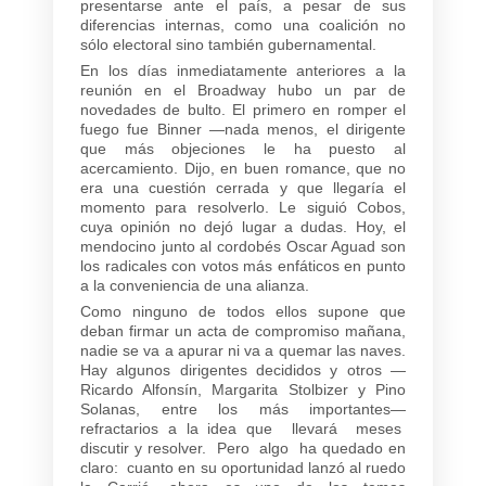
presentarse ante el país, a pesar de sus
diferencias internas, como una coalición no
sólo electoral sino también gubernamental.
En los días inmediatamente anteriores a la
reunión en el Broadway hubo un par de
novedades de bulto. El primero en romper el
fuego fue Binner —nada menos, el dirigente
que más objeciones le ha puesto al
acercamiento. Dijo, en buen romance, que no
era una cuestión cerrada y que llegaría el
momento para resolverlo. Le siguió Cobos,
cuya opinión no dejó lugar a dudas. Hoy, el
mendocino junto al cordobés Oscar Aguad son
los radicales con votos más enfáticos en punto
a la conveniencia de una alianza.
Como ninguno de todos ellos supone que
deban firmar un acta de compromiso mañana,
nadie se va a apurar ni va a quemar las naves.
Hay algunos dirigentes decididos y otros —
Ricardo Alfonsín, Margarita Stolbizer y Pino
Solanas, entre los más importantes—
refractarios a la idea que llevará meses
discutir y resolver. Pero algo ha quedado en
claro: cuanto en su oportunidad lanzó al ruedo