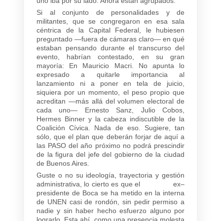
uno iba por su lado. Ahora están agrupados.
Si al conjunto de personalidades y de
militantes, que se congregaron en esa sala
céntrica de la Capital Federal, le hubiesen
preguntado —fuera de cámaras claro— en qué
estaban pensando durante el transcurso del
evento, habrían contestado, en su gran
mayoría: En Mauricio Macri. No apunta lo
expresado a quitarle importancia al
lanzamiento ni a poner en tela de juicio,
siquiera por un momento, el peso propio que
acreditan —más allá del volumen electoral de
cada uno— Ernesto Sanz, Julio Cobos,
Hermes Binner y la cabeza indiscutible de la
Coalición Cívica. Nada de eso. Sugiere, tan
sólo, que el plan que deberán forjar de aquí a
las PASO del año próximo no podrá prescindir
de la figura del jefe del gobierno de la ciudad
de Buenos Aires.
Guste o no su ideología, trayectoria y gestión
administrativa, lo cierto es que el ex–
presidente de Boca se ha metido en la interna
de UNEN casi de rondón, sin pedir permiso a
nadie y sin haber hecho esfuerzo alguno por
lograrlo. Esta ahí, como una presencia molesta