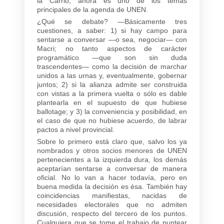
la Carrió, ahora es uno de los temas
principales de la agenda de UNEN.
¿Qué se debate? —Básicamente tres
cuestiones, a saber: 1) si hay campo para
sentarse a conversar —o sea, negociar— con
Macri; no tanto aspectos de carácter
programático —que son sin duda
trascendentes— como la decisión de marchar
unidos a las urnas y, eventualmente, gobernar
juntos; 2) si la alianza admite ser construida
con vistas a la primera vuelta o sólo es dable
plantearla en el supuesto de que hubiese
ballotage; y 3) la conveniencia y posibilidad, en
el caso de que no hubiese acuerdo, de labrar
pactos a nivel provincial.
Sobre lo primero está claro que, salvo los ya
nombrados y otros socios menores de UNEN
pertenecientes a la izquierda dura, los demás
aceptarían sentarse a conversar de manera
oficial. No lo van a hacer todavía, pero en
buena medida la decisión es ésa. También hay
coincidencias manifiestas, nacidas de
necesidades electorales que no admiten
discusión, respecto del tercero de los puntos.
Cualquiera que se tome el trabajo de puntear