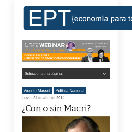
Selecciona una página:
Hide Navigation
Inicio
Roberto Cachanosky
Informe Económico Semanal de RC
Libros
Contacto
Registro
Vicente Massot
Política Nacional
jueves 24 de abril de 2014
¿Con o sin Macri?