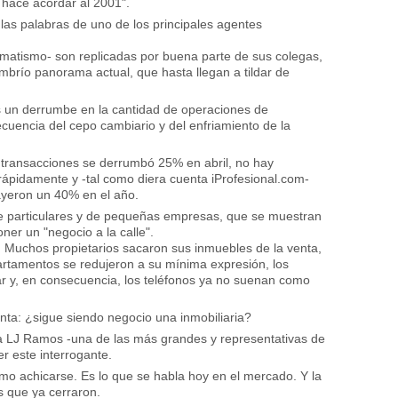
 hace acordar al 2001".
las palabras de uno de los principales agentes
matismo- son replicadas por buena parte de sus colegas,
brío panorama actual, que hasta llegan a tildar de
s un derrumbe en la cantidad de operaciones de
cuencia del cepo cambiario y del enfriamiento de la
de transacciones se derrumbó 25% en abril, no hay
 rápidamente y -tal como diera cuenta iProfesional.com-
cayeron un 40% en el año.
de particulares y de pequeñas empresas, que se muestran
er un "negocio a la calle".
e. Muchos propietarios sacaron sus inmuebles de la venta,
partamentos se redujeron a su mínima expresión, los
r y, en consecuencia, los teléfonos ya no suenan como
nta: ¿sigue siendo negocio una inmobiliaria?
ia LJ Ramos -una de las más grandes y representativas de
r este interrogante.
o achicarse. Es lo que se habla hoy en el mercado. Y la
s que ya cerraron.