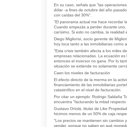
En su caso, señala que "las operaciones
dólar -a fines de octubre del año pasad
con caídas del 30%".
"El panorama actual me hace recordar la 
Cuando empezás a perder durante uno, d
carísimo. Si esto no cambia, la realida
Diego Migliorisi, socio gerente de Migli
hoy toca tanto a las inmobiliarias como a
"Esta crisis también afecta a los miles 
empresas relacionadas. La ecuación es l
entonces el inversor no gana. Por lo tant
situación se extiende no solamente cerrar
Caen los niveles de facturación
El efecto directo de la merma en la acti
financiamiento de las inmobiliarias port
catastrófico en el nivel de facturación.
Por citar un ejemplo: Rodrigo Saldaña Tos
encuentra "facturando la mitad respect
Gustavo Ortolá, titular de Like Propiedad
hicimos menos de un 50% de caja respec
"Los precios se mantienen sin cambios y 
vender, porque no saben en qué moneda