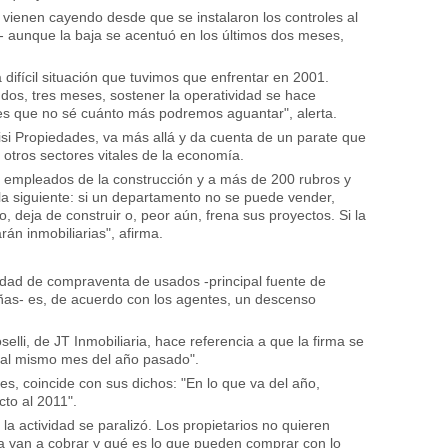
 vienen cayendo desde que se instalaron los controles al
o- aunque la baja se acentuó en los últimos dos meses,
difícil situación que tuvimos que enfrentar en 2001.
os, tres meses, sostener la operatividad se hace
d es que no sé cuánto más podremos aguantar", alerta.
orisi Propiedades, va más allá y da cuenta de un parate que
 otros sectores vitales de la economía.
de empleados de la construcción y a más de 200 rubros y
a siguiente: si un departamento no se puede vender,
o, deja de construir o, peor aún, frena sus proyectos. Si la
án inmobiliarias", afirma.
vidad de compraventa de usados -principal fuente de
eñas- es, de acuerdo con los agentes, un descenso
elli, de JT Inmobiliaria, hace referencia a que la firma se
o al mismo mes del año pasado".
es, coincide con sus dichos: "En lo que va del año,
to al 2011".
la actividad se paralizó. Los propietarios no quieren
 van a cobrar y qué es lo que pueden comprar con lo