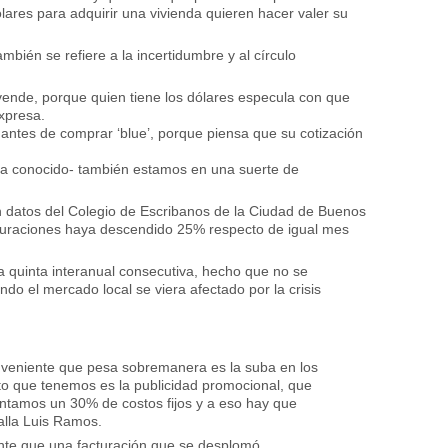
ólares para adquirir una vivienda quieren hacer valer su
ambién se refiere a la incertidumbre y al círculo
vende, porque quien tiene los dólares especula con que
xpresa.
 antes de comprar ‘blue’, porque piensa que su cotización
 ya conocido- también estamos en una suerte de
ún datos del Colegio de Escribanos de la Ciudad de Buenos
crituraciones haya descendido 25% respecto de igual mes
la quinta interanual consecutiva, hecho que no se
o el mercado local se viera afectado por la crisis
conveniente que pesa sobremanera es la suba en los
sto que tenemos es la publicidad promocional, que
ntamos un 30% de costos fijos y a eso hay que
talla Luis Ramos.
te que una facturación que se desplomó.