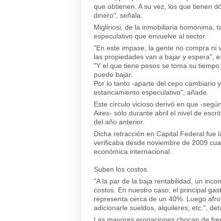
que obtienen. A su vez, los que tienen d
dinero", señala.
Migliriosi, de la inmobiliaria homónima, t
especulativo que envuelve al sector.
"En este impase, la gente no compra ni 
las propiedades van a bajar y espera", e
"Y el que tiene pesos se toma su tiempo
puede bajar.
Por lo tanto -aparte del cepo cambiario
estancamiento especulativo", añade.
Este círculo vicioso derivó en que -seg
Aires- sólo durante abril el nivel de es
del año anterior.
Dicha retracción en Capital Federal fue 
verificaba desde noviembre de 2009 cuand
económica internacional.
Suben los costos
"A la par de la baja rentabilidad, un in
costos. En nuestro caso, el principal ga
representa cerca de un 40%. Luego afro
adicionarle sueldos, alquileres, etc.", de
Las mayores erogaciones chocan de fren