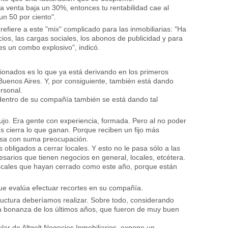
 la venta baja un 30%, entonces tu rentabilidad cae al
un 50 por ciento".
refiere a este "mix" complicado para las inmobiliarias: "Ha
cios, las cargas sociales, los abonos de publicidad y para
es un combo explosivo", indicó.
cionados es lo que ya está derivando en los primeros
 Buenos Aires. Y, por consiguiente, también está dando
rsonal.
entro de su compañía también se está dando tal
jo. Era gente con experiencia, formada. Pero al no poder
s cierra lo que ganan. Porque reciben un fijo más
resa con suma preocupación.
obligados a cerrar locales. Y esto no le pasa sólo a las
esarios que tienen negocios en general, locales, etcétera.
locales que hayan cerrado como este año, porque están
ue evalúa efectuar recortes en su compañía.
ructura deberíamos realizar. Sobre todo, considerando
la bonanza de los últimos años, que fueron de muy buen
tular de Altgelt Negocios Inmobiliarios, expone un