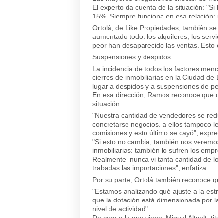
El experto da cuenta de la situación: "Si
15%. Siempre funciona en esa relación: 
Ortolá, de Like Propiedades, también se 
aumentado todo: los alquileres, los servi
peor han desaparecido las ventas. Esto 
Suspensiones y despidos
La incidencia de todos los factores men
cierres de inmobiliarias en la Ciudad de
lugar a despidos y a suspensiones de pe
En esa dirección, Ramos reconoce que d
situación.
"Nuestra cantidad de vendedores se redu
concretarse negocios, a ellos tampoco le
comisiones y esto último se cayó", exp
"Si esto no cambia, también nos veremos 
inmobiliarias: también lo sufren los empr
Realmente, nunca vi tanta cantidad de 
trabadas las importaciones", enfatiza.
Por su parte, Ortolá también reconoce q
"Estamos analizando qué ajuste a la est
que la dotación está dimensionada por 
nivel de actividad".
De cara a lo que viene, Miguel Altgelt, ti