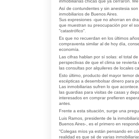
inmobiliarias chicas que ya cerraron. Me
Así de contundentes y sin anestesia son 
inmobiliarios de Buenos Aires.
Sus expresiones -que no ahorran en dra
que muestran su preocupación por el som
"catastrófico".
Es que no recuerdan en los últimos año
compraventa similar al de hoy día, conse
economía.
Las cifras hablan por sí solas: el total 
perspectivas de que el clima se revierta
las consultas por alquileres de locales 
Esto último, producto del mayor temor 
escépticas a desembolsar dinero para pon
Las inmobiliarias sufren lo que acontec
las guardias para visitas de casas y de
interesados en comprar prefieren espera
antes.
Frente a esta situación, surge una pregu
Luis Ramos, presidente de la inmobiliar
Buenos Aires-, es el primero en responde
"Colegas míos ya están pensando en cóm
realidad es que sé de varias inmobiliaria