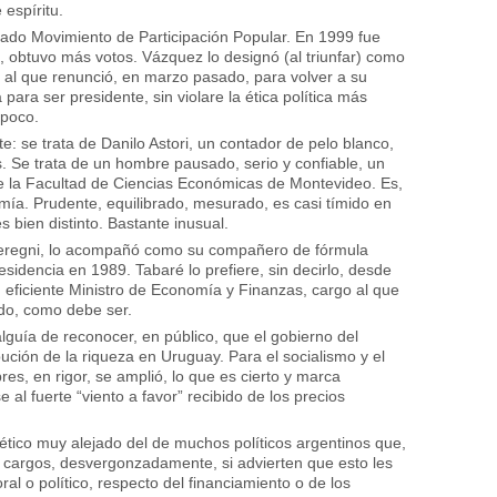
espíritu.
ado Movimiento de Participación Popular. En 1999 fue
mo, obtuvo más votos. Vázquez lo designó (al triunfar) como
o al que renunció, en marzo pasado, para volver a su
ara ser presidente, sin violare la ética política más
 poco.
te: se trata de Danilo Astori, un contador de pelo blanco,
 Se trata de un hombre pausado, serio y confiable, un
e la Facultad de Ciencias Económicas de Montevideo. Es,
ía. Prudente, equilibrado, mesurado, es casi tímido en
s bien distinto. Bastante inusual.
r Seregni, lo acompañó como su compañero de fórmula
residencia en 1989. Tabaré lo prefiere, sin decirlo, desde
eficiente Ministro de Economía y Finanzas, cargo al que
do, como debe ser.
alguía de reconocer, en público, que el gobierno del
bución de la riqueza en Uruguay. Para el socialismo y el
es, en rigor, se amplió, lo que es cierto y marca
 al fuerte “viento a favor” recibido de los precios
ético muy alejado del de muchos políticos argentinos que,
cargos, desvergonzadamente, si advierten que esto les
ral o político, respecto del financiamiento o de los