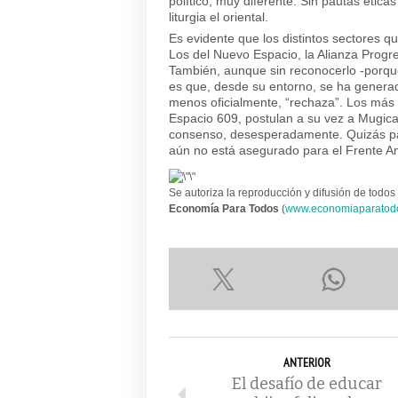
político, muy diferente. Sin pautas ética
liturgia el oriental.
Es evidente que los distintos sectores q
Los del Nuevo Espacio, la Alianza Progr
También, aunque sin reconocerlo -porqu
es que, desde su entorno, se ha generad
menos oficialmente, “rechaza”. Los más r
Espacio 609, postulan a su vez a Mugica.
consenso, desesperadamente. Quizás par
aún no está asegurado para el Frente A
Se autoriza la reproducción y difusión de todos 
Economía Para Todos
(
www.economiaparatod
ANTERIOR
El desafío de educar