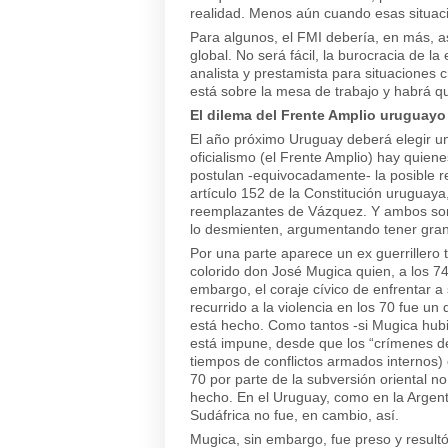
realidad. Menos aún cuando esas situaci
Para algunos, el FMI debería, en más, asu
global. No será fácil, la burocracia de l
analista y prestamista para situaciones 
está sobre la mesa de trabajo y habrá qu
El dilema del Frente Amplio uruguayo
El año próximo Uruguay deberá elegir un
oficialismo (el Frente Amplio) hay quien
postulan -equivocadamente- la posible r
artículo 152 de la Constitución uruguaya
reemplazantes de Vázquez. Y ambos son -
lo desmienten, argumentando tener gra
Por una parte aparece un ex guerrillero
colorido don José Mugica quien, a los 74
embargo, el coraje cívico de enfrentar a
recurrido a la violencia en los 70 fue u
está hecho. Como tantos -si Mugica hubie
está impune, desde que los “crímenes de
tiempos de conflictos armados internos
70 por parte de la subversión oriental 
hecho. En el Uruguay, como en la Argent
Sudáfrica no fue, en cambio, así.
Mugica, sin embargo, fue preso y resultó