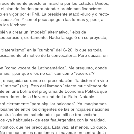
, recientemente puesto en marcha por los Estados Unidos,
ii) el plan de fondos para atender problemas financieros
to en vigor por el FMI. La presidente atacó -duro y directo-
isposición. Y con el poco apego a las formas y, peor, a
a los Kirchner.
ién a crear un “modelo” alternativo, “lejos de
 cooperación, ciertamente. Nadie la siguió en su proyecto,
tilateralismo” en la “cumbre” del G-20, lo que es toda
cisamente el motivo de la convocatoria. Pero quizás, en
ton “como vocera de Latinoamérica”. Me pregunto, donde
emás, ¿por qué ellos no califican como “voceros”?
 enseguida cerrando su presentación; “la distorsión vino
sí mismo” (sic). Esto del llamado “efecto multiplicador de
te en una bolilla del programa de Economía Política que
 corredores de la Universidad de La Plata. Notable.
ará ciertamente “para alquilar balcones”. Ya imaginamos
ilosamente entre los dirigentes de las principales naciones
uestra “solemne sabelotodo” que allí se transmitirán,
 -ya habituales- de esta fea Argentina con la realidad.
nóstico, que me preocupa. Esta vez, al menos. Lo dudo,
 No me gustan los papelones, ni navegar en contra de la