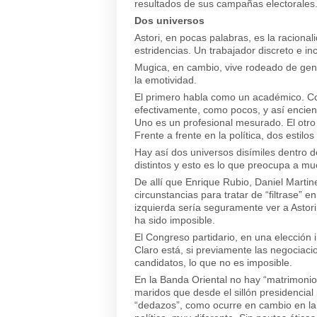
resultados de sus campañas electorales.
Dos universos
Astori, en pocas palabras, es la raciona
estridencias. Un trabajador discreto e in
Mugica, en cambio, vive rodeado de gente
la emotividad.
El primero habla como un académico. Con p
efectivamente, como pocos, y así enciend
Uno es un profesional mesurado. El otro
Frente a frente en la política, dos estilo
Hay así dos universos disímiles dentro d
distintos y esto es lo que preocupa a mu
De allí que Enrique Rubio, Daniel Mart
circunstancias para tratar de “filtrase” e
izquierda sería seguramente ver a Astor
ha sido imposible.
El Congreso partidario, en una elección
Claro está, si previamente las negociaci
candidatos, lo que no es imposible.
En la Banda Oriental no hay “matrimonio
maridos que desde el sillón presidenci
“dedazos”, como ocurre en cambio en la