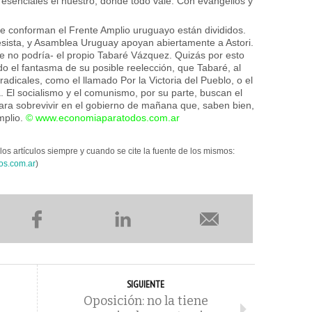
s esenciales el nuestro, donde todo vale. Con evangelios y
ue conforman el Frente Amplio uruguayo están divididos.
esista, y Asamblea Uruguay apoyan abiertamente a Astori.
e no podría- el propio Tabaré Vázquez. Quizás por esto
o el fantasma de su posible reelección, que Tabaré, al
adicales, como el llamado Por la Victoria del Pueblo, o el
 El socialismo y el comunismo, por su parte, buscan el
a sobrevivir en el gobierno de mañana que, saben bien,
mplio.
©
www.economiaparatodos.com.ar
los artículos siempre y cuando se cite la fuente de los mismos:
os.com.ar
)
SIGUIENTE
Oposición: no la tiene