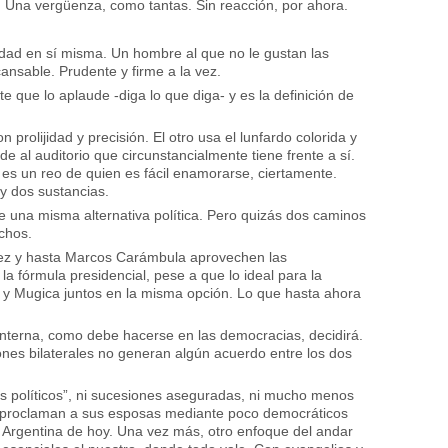
 Una vergüenza, como tantas. Sin reacción, por ahora.
lidad en sí misma. Un hombre al que no le gustan las
cansable. Prudente y firme a la vez.
 que lo aplaude -diga lo que diga- y es la definición de
rolijidad y precisión. El otro usa el lunfardo colorida y
e al auditorio que circunstancialmente tiene frente a sí.
 es un reo de quien es fácil enamorarse, ciertamente.
s y dos sustancias.
e una misma alternativa política. Pero quizás dos caminos
chos.
inez y hasta Marcos Carámbula aprovechen las
n la fórmula presidencial, pese a que lo ideal para la
i y Mugica juntos en la misma opción. Lo que hasta ahora
 interna, como debe hacerse en las democracias, decidirá.
ones bilaterales no generan algún acuerdo entre los dos
s políticos”, ni sucesiones aseguradas, ni mucho menos
al proclaman a sus esposas mediante poco democráticos
 Argentina de hoy. Una vez más, otro enfoque del andar