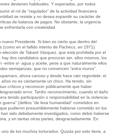
ones devienen habituales. Y esperadas, por todos.
mir el rol de “regulador” de la actividad financiera
a entidad se resiste y no desea expandir su carácter de
críticas de balanza de pagos. No obstante, la urgencia
e enfrentarla con creatividad.
 nuevo Presidente. Si bien es cierto que dentro del
es (como en el fallido intento de Pacheco, en 1971)
e-elección de Tabaré Vázquez, que está prohibida por el
, hay dos candidatos que procuran ser, ellos mismos, los
entre sí- agua y aceite, pese a que naturalmente ellos
ndes semejanzas, que no convencen “extra muros”.
 tupamaro, ahora canoso y desde hace rato regordete: el
 años no es ciertamente un chico. Ha tenido, sin
 sus críticos y reconocer públicamente que haber
n desgraciado error. Tardío reconocimiento, cuando el daño
ra tenido participación o responsabilidad en la violencia-
 guerra” (delitos “de lesa humanidad” cometidos en
) que pudieron presumiblemente haberse cometido en los
no han sido debidamente investigados, como debió haberse
ina, y en tantas otras partes, desgraciadamente. En
 uno de los muchos torturados. Quizás por esto tiene, a