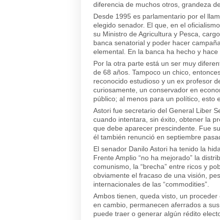
diferencia de muchos otros, grandeza de 
Desde 1995 es parlamentario por el llam
elegido senador. El que, en el oficialis
su Ministro de Agricultura y Pesca, carg
banca senatorial y poder hacer campaña p
elemental. En la banca ha hecho y hace
Por la otra parte está un ser muy diferen
de 68 años. Tampoco un chico, entonces.
reconocido estudioso y un ex profesor d
curiosamente, un conservador en econom
público; al menos para un político, esto e
Astori fue secretario del General Libe
cuando intentara, sin éxito, obtener la p
que debe aparecer prescindente. Fue su 
él también renunció en septiembre pasa
El senador Danilo Astori ha tenido la hid
Frente Amplio “no ha mejorado” la distri
comunismo, la “brecha” entre ricos y pobr
obviamente el fracaso de una visión, pese
internacionales de las “commodities”.
Ambos tienen, queda visto, un proceder 
en cambio, permanecen aferrados a sus 
puede traer o generar algún rédito electo