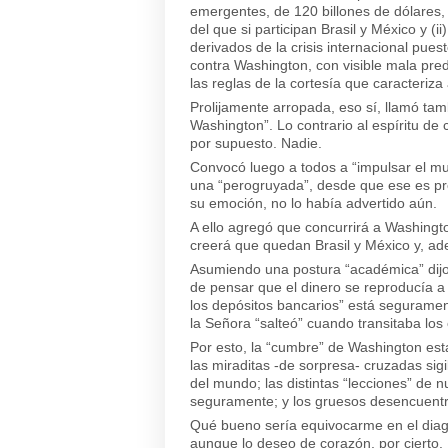
emergentes, de 120 billones de dólares
del que si participan Brasil y México y (
derivados de la crisis internacional pues
contra Washington, con visible mala pred
las reglas de la cortesía que caracteriza 
Prolijamente arropada, eso sí, llamó tamb
Washington”. Lo contrario al espíritu de
por supuesto. Nadie.
Convocó luego a todos a “impulsar el mul
una “perogruyada”, desde que ese es pre
su emoción, no lo había advertido aún.
A ello agregó que concurrirá a Washing
creerá que quedan Brasil y México y, ad
Asumiendo una postura “académica” dijo,
de pensar que el dinero se reproducía a 
los depósitos bancarios” está seguramen
la Señora “salteó” cuando transitaba los
Por esto, la “cumbre” de Washington est
las miraditas -de sorpresa- cruzadas sig
del mundo; las distintas “lecciones” de n
seguramente; y los gruesos desencuentros
Qué bueno sería equivocarme en el diag
aunque lo deseo de corazón, por cierto.