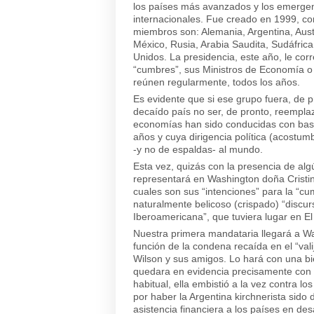
los países más avanzados y los emergen
internacionales. Fue creado en 1999, com
miembros son: Alemania, Argentina, Austra
México, Rusia, Arabia Saudita, Sudáfrica
Unidos. La presidencia, este año, le cor
“cumbres”, sus Ministros de Economía o
reúnen regularmente, todos los años.
Es evidente que si ese grupo fuera, de p
decaído país no ser, de pronto, reempl
economías han sido conducidas con basta
años y cuya dirigencia política (acostum
-y no de espaldas- al mundo.
Esta vez, quizás con la presencia de al
representará en Washington doña Cristi
cuales son sus “intenciones” para la “c
naturalmente belicoso (crispado) “discu
Iberoamericana”, que tuviera lugar en El
Nuestra primera mandataria llegará a W
función de la condena recaída en el “val
Wilson y sus amigos. Lo hará con una b
quedara en evidencia precisamente con s
habitual, ella embistió a la vez contra l
por haber la Argentina kirchnerista sido 
asistencia financiera a los países en des