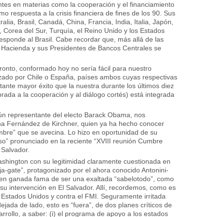
tes en materias como la cooperación y el financiamiento
o respuesta a la crisis financiera de fines de los 90. Sus
lia, Brasil, Canadá, China, Francia, India, Italia, Japón,
, Corea del Sur, Turquía, el Reino Unido y los Estados
responde al Brasil. Cabe recordar que, más allá de las
 Hacienda y sus Presidentes de Bancos Centrales se
ronto, conformado hoy no sería fácil para nuestro
azado por Chile o España, países ambos cuyas respectivas
nte mayor éxito que la nuestra durante los últimos diez
brada a la cooperación y al diálogo cortés) está integrada
gún representante del electo Barack Obama, nos
na Fernández de Kirchner, quien ya ha hecho conocer
umbre” que se avecina. Lo hizo en oportunidad de su
rso” pronunciado en la reciente “XVIII reunión Cumbre
 Salvador.
ashington con su legitimidad claramente cuestionada en
ija-gate”, protagonizado por el ahora conocido Antonini-
ien ganada fama de ser una exaltada “sabelotodo”, como
u intervención en El Salvador. Allí, recordemos, como es
os Estados Unidos y contra el FMI. Seguramente irritada
dejada de lado, esto es “fuera”, de dos planes críticos de
arrollo, a saber: (i) el programa de apoyo a los estados