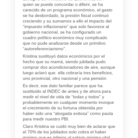
quien se puede concordar o diferir, se ha
carecido de un programa económico, el gasto
se ha desbordado, la presión fiscal continuó
creciendo y su sumamos a ello el impacto del
“impuesto inflacionario” que solo favorece al
gobierno nacional, se ha configurado un
cuadro político-económico muy complicado
que no pude analizarse desde un primitivo
“autoreferenciarismo”.
Kristina sustituyó datos económicos por el
hecho que su mamá, siendo jubilada pudo
comprar dos acondicionadores de aire, aunque
luego aclaró que ella cobraría tres beneficios,
uno provincial, otro nacional y una pensión.
Es decir, ese dato familiar parece que ha
sustituido al INDEC de antes y de ahora para
medir el nivel de vida de “todas y todos” y
probablemente en cualquier momento invoque
el crecimiento de su fortuna obtenida por
haber sido una “abogada exitosa” como pauta
para medir nuestro PBI.
Claro Kristina se cuidó muy bien de aclarar que
el 70% de los jubilados solo cobra el haber
mínimo que es inferior al salario mínimo vital.