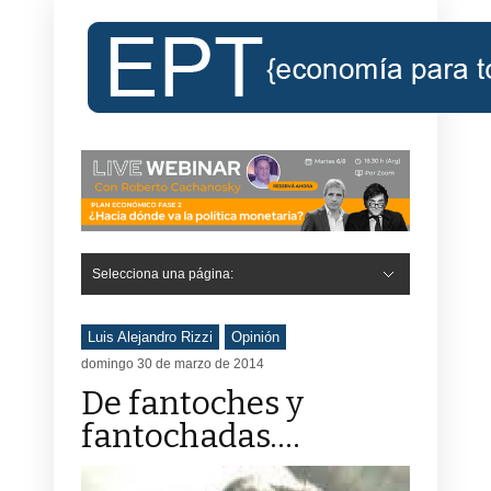
Selecciona una página:
Hide Navigation
Inicio
Roberto Cachanosky
Informe Económico Semanal de RC
Libros
Contacto
Registro
Luis Alejandro Rizzi
Opinión
domingo 30 de marzo de 2014
De fantoches y
fantochadas….