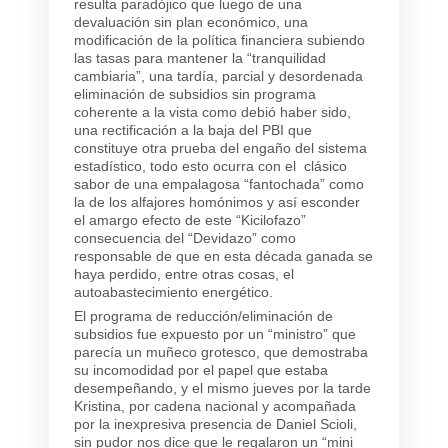
resulta paradójico que luego de una
devaluación sin plan económico, una
modificación de la política financiera subiendo
las tasas para mantener la “tranquilidad
cambiaria”, una tardía, parcial y desordenada
eliminación de subsidios sin programa
coherente a la vista como debió haber sido,
una rectificación a la baja del PBI que
constituye otra prueba del engaño del sistema
estadístico, todo esto ocurra con el clásico
sabor de una empalagosa “fantochada” como
la de los alfajores homónimos y así esconder
el amargo efecto de este “Kicilofazo”
consecuencia del “Devidazo” como
responsable de que en esta década ganada se
haya perdido, entre otras cosas, el
autoabastecimiento energético.
El programa de reducción/eliminación de
subsidios fue expuesto por un “ministro” que
parecía un muñeco grotesco, que demostraba
su incomodidad por el papel que estaba
desempeñando, y el mismo jueves por la tarde
Kristina, por cadena nacional y acompañada
por la inexpresiva presencia de Daniel Scioli,
sin pudor nos dice que le regalaron un “mini