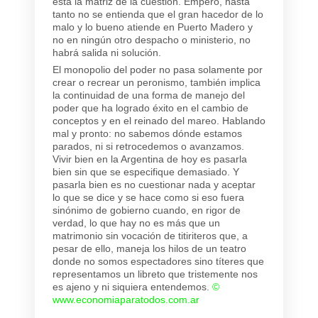
está la matriz de la cuestión. Empero, hasta
tanto no se entienda que el gran hacedor de lo
malo y lo bueno atiende en Puerto Madero y
no en ningún otro despacho o ministerio, no
habrá salida ni solución.
El monopolio del poder no pasa solamente por
crear o recrear un peronismo, también implica
la continuidad de una forma de manejo del
poder que ha logrado éxito en el cambio de
conceptos y en el reinado del mareo. Hablando
mal y pronto: no sabemos dónde estamos
parados, ni si retrocedemos o avanzamos.
Vivir bien en la Argentina de hoy es pasarla
bien sin que se especifique demasiado. Y
pasarla bien es no cuestionar nada y aceptar
lo que se dice y se hace como si eso fuera
sinónimo de gobierno cuando, en rigor de
verdad, lo que hay no es más que un
matrimonio sin vocación de titiriteros que, a
pesar de ello, maneja los hilos de un teatro
donde no somos espectadores sino títeres que
representamos un libreto que tristemente nos
es ajeno y ni siquiera entendemos.
©
www.economiaparatodos.com.ar