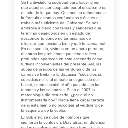
Se ha dividido la sociedad para hacer creer
que aquel sector cooptado por el oficialismo es
el todo de lo que hay. Quienes no adherimos a
la fórmula estamos confundidos y ése es el
trabajo más eficiente del Gobierno. Se nos
embrolla a diario con temas y sandeces que
terminan dejándonos en un estado de
desconcierto donde no terminamos de
dilucidar qué funciona bien y qué funciona mal.
En ese sentido, vivimos en un ahora perenne,
mientras los problemas que tienen raíces
profundas aparecen en este escenario como
furtivos inconvenientes del presente. Así, las
subas de precios de las verduras o de las
carnes se limitan a la discusión “subsidios sí,
subsidios no” o al embate enceguecido del
boicot, como sucedió el año pasado con los
tomates y las calabazas. Si en el 2007 la
metodología dio resultado, ¿por qué no
instrumentarla hoy? Nadie tiene cabal certeza
de si está bien o no boicotear al verdulero de
la esquina o de la vuelta.
El Gobierno se nutre de hombres que
siembran la confusión. Días atrás, un defensor
de los peculiares métodos para frenar el alza