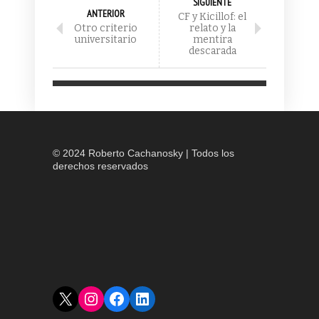
SIGUIENTE
ANTERIOR
CF y Kicillof: el
Otro criterio
relato y la
universitario
mentira
descarada
© 2024 Roberto Cachanosky | Todos los
derechos reservados
X
Instagram
Facebook
LinkedIn