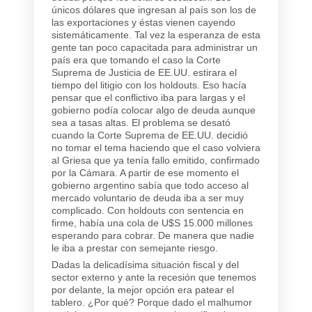
únicos dólares que ingresan al país son los de
las exportaciones y éstas vienen cayendo
sistemáticamente. Tal vez la esperanza de esta
gente tan poco capacitada para administrar un
país era que tomando el caso la Corte
Suprema de Justicia de EE.UU. estirara el
tiempo del litigio con los holdouts. Eso hacía
pensar que el conflictivo iba para largas y el
gobierno podía colocar algo de deuda aunque
sea a tasas altas. El problema se desató
cuando la Corte Suprema de EE.UU. decidió
no tomar el tema haciendo que el caso volviera
al Griesa que ya tenía fallo emitido, confirmado
por la Cámara. A partir de ese momento el
gobierno argentino sabía que todo acceso al
mercado voluntario de deuda iba a ser muy
complicado. Con holdouts con sentencia en
firme, había una cola de U$S 15.000 millones
esperando para cobrar. De manera que nadie
le iba a prestar con semejante riesgo.
Dadas la delicadísima situación fiscal y del
sector externo y ante la recesión que tenemos
por delante, la mejor opción era patear el
tablero. ¿Por qué? Porque dado el malhumor