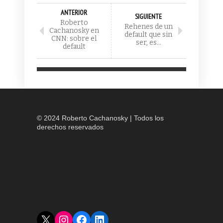
ANTERIOR
SIGUIENTE
Roberto
Rehenes de un
Cachanosky en
default que sin
CNN: sobre el
ser, es…
default
© 2024 Roberto Cachanosky | Todos los
derechos reservados
X
Instagram
Facebook
LinkedIn