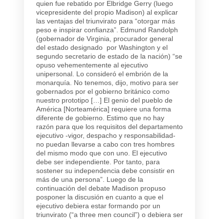
quien fue rebatido por Elbridge Gerry (luego
vicepresidente del propio Madison) al explicar
las ventajas del triunvirato para “otorgar más
peso e inspirar confianza”. Edmund Randolph
(gobernador de Virginia, procurador general
del estado designado por Washington y el
segundo secretario de estado de la nación) “se
opuso vehementemente al ejecutivo
unipersonal. Lo consideró el embrión de la
monarquía. No tenemos, dijo, motivo para ser
gobernados por el gobierno británico como
nuestro prototipo […] El genio del pueblo de
América [Norteamérica] requiere una forma
diferente de gobierno. Estimo que no hay
razón para que los requisitos del departamento
ejecutivo -vigor, despacho y responsabilidad-
no puedan llevarse a cabo con tres hombres
del mismo modo que con uno. El ejecutivo
debe ser independiente. Por tanto, para
sostener su independencia debe consistir en
más de una persona”. Luego de la
continuación del debate Madison propuso
posponer la discusión en cuanto a que el
ejecutivo debiera estar formando por un
triunvirato (“a three men council”) o debiera ser