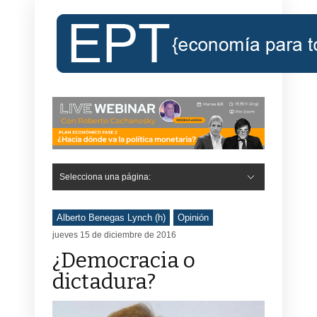
Selecciona una página:
Hide Navigation
Inicio
Roberto Cachanosky
Informe Económico Semanal de RC
Libros
Contacto
Registro
Alberto Benegas Lynch (h)
Opinión
jueves 15 de diciembre de 2016
¿Democracia o
dictadura?