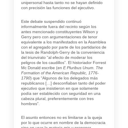
unipersonal hasta tanto no se hayan definido
con precisión las funciones del ejecutivo.
Este debate suspendido continuó
informalmente fuera del recinto según los
antes mencionado constituyentes Wilson y
Gerry pero con argumentaciones de tenor
equivalente a los manifestados en la Asamblea
con el agregado por parte de los partidarios de
la tesis de Randolph-Gerry de la conveniencia
del triunvirato “al efecto de moderar los
peligros de los caudillos”. El historiador Forrest
Mc Donald escribe (en
E Pluribus Unum. The
Formation of the American Republic, 1776-
1790
) que “Algunos de los delegados más
republicanos […] desconfiaban tanto del poder
ejecutivo que insistieron en que solamente
podía ser establecido con seguridad en una
cabeza plural, preferentemente con tres
hombres”.
El asunto entonces no es limitarse a la queja
por lo que ocurre en nombre de la democracia
sino en usar la materia gris y proponer