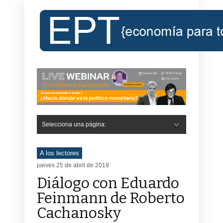
Selecciona una página:
Hide Navigation
Inicio
Roberto Cachanosky
Informe Económico Semanal de RC
Libros
Contacto
Registro
A los lectores
jueves 25 de abril de 2019
Diálogo con Eduardo
Feinmann de Roberto
Cachanosky