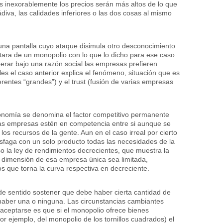
s inexorablemente los precios serán más altos de lo que
iva, las calidades inferiores o las dos cosas al mismo
una pantalla cuyo ataque disimula otro desconocimiento
atara de un monopolio con lo que lo dicho para ese caso
perar bajo una razón social las empresas prefieren
es el caso anterior explica el fenómeno, situación que es
ferentes “grandes”) y el trust (fusión de varias empresas
conomía se denomina el factor competitivo permanente
as empresas estén en competencia entre si aunque se
los recursos de la gente. Aun en el caso irreal por cierto
sfaga con un solo producto todas las necesidades de la
so la ley de rendimientos decrecientes, que muestra la
la dimensión de esa empresa única sea limitada,
os que torna la curva respectiva en decreciente.
de sentido sostener que debe haber cierta cantidad de
haber una o ninguna. Las circunstancias cambiantes
 aceptarse es que si el monopolio ofrece bienes
or ejemplo, del monopolio de los tornillos cuadrados) el