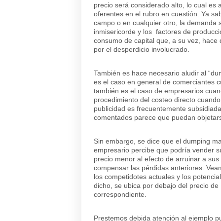
precio será considerado alto, lo cual es
oferentes en el rubro en cuestión. Ya s
campo o en cualquier otro, la demanda se
inmisericorde y los factores de producci
consumo de capital que, a su vez, hace 
por el desperdicio involucrado.
También es hace necesario aludir al “dum
es el caso en general de comerciantes c
también es el caso de empresarios cuan
procedimiento del costeo directo cuando
publicidad es frecuentemente subsidiada
comentados parece que puedan objetar
Sin embargo, se dice que el dumping mal
empresario percibe que podría vender s
precio menor al efecto de arruinar a sus
compensar las pérdidas anteriores. Veamo
los competidotes actuales y los potenci
dicho, se ubica por debajo del precio de
correspondiente.
Prestemos debida atención al ejemplo p