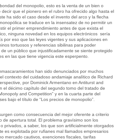
bondad del monopolio, esto es la venta de un bien o
e decir que el pionero en el rubro ha ofrecido algo hasta el
 ha sido el caso desde el invento del arco y la flecha
imonopólica se traduce en la insensatez de no permitir un
stir el primer emprendimiento antes de que exista el
ico, ninguna novedad en los equipos electrónicos sería
Es por eso que las leyes vigentes y sus aplicaciones en
inos tortuosos y referencias sibilinas para poder
a de un público que injustificadamente se siente protegido
tes en las que tiene vigencia este esperpento.
os enmascaramientos han sido denunciados por muchos
el contexto del cuidadoso andamiaje analítico de Richard
erspective,
por Dominick Armentano en
Antiturst and
en el décimo capítulo del segundo tomo del tratado de
onopoly and Competition” y en la cuarta parte del
ses bajo el título de “Los precios de monopolio”.
urgen como consecuencia del mejor oferente a criterio
 de apertura total. El problema gravísimo son los
o privados, a saber, los que son artificialmente otorgados
nte es explotada por rufianes mal llamados empresarios
mo mercado cautivos, exenciones fiscales, tarifas