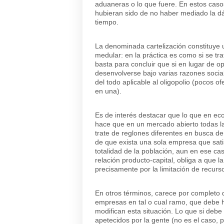
aduaneras o lo que fuere. En estos caso
hubieran sido de no haber mediado la dád
tiempo.
La denominada cartelización constituye 
medular: en la práctica es como si se tr
basta para concluir que si en lugar de o
desenvolverse bajo varias razones social
del todo aplicable al oligopolio (pocos o
en una).
Es de interés destacar que lo que en e
hace que en un mercado abierto todas l
trate de reglones diferentes en busca de 
de que exista una sola empresa que sati
totalidad de la población, aun en ese ca
relación producto-capital, obliga a que 
precisamente por la limitación de recurs
En otros términos, carece por completo 
empresas en tal o cual ramo, que debe 
modifican esta situación. Lo que si debe
apetecidos por la gente (no es el caso, p