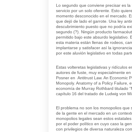
Lo segundo que conviene precisar es la 
servicio por un solo oferente. Esto quier
momento desconocido en el mercado. Este
que dejó de lado el garrote. Una ley ant
descubrimiento puesto que no podría exi
segundo (?). Ningún producto farmacéut
permitido bajo este absurdo legislativo. 
esta materia están llenas de rodeos, cam
implantarse y satisfacer así la ignoranci
por este aluvión legislativo en todas par
Estas volteretas legislativas y ridícul
autores de fuste, muy especialmente en 
Posner en
Antitrust Law. An Economic P
Monopoly. Anatomy of a Policy Failure
, 
economía de Murray Rothbard titulado “M
capítulo 16 del tratado de Ludwig von Mi
El problema no son los monopolios que s
de la gente en el mercado en un contexto
monopolios legales sean estos estatales 
por el poder político en cuyo caso la ge
con privilegios de diversa naturaleza co