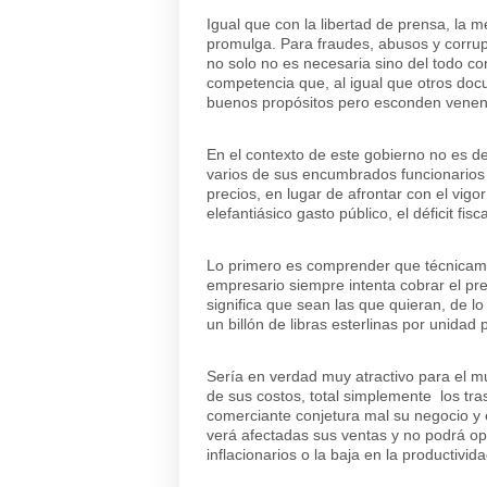
Igual que con la libertad de prensa, la m
promulga. Para fraudes, abusos y corrupc
no solo no es necesaria sino del todo c
competencia que, al igual que otros doc
buenos propósitos pero esconden venen
En el contexto de este gobierno no es 
varios de sus encumbrados funcionario
precios, en lugar de afrontar con el vig
elefantiásico gasto público, el déficit fi
Lo primero es comprender que técnicamen
empresario siempre intenta cobrar el pre
significa que sean las que quieran, de lo
un billón de libras esterlinas por unida
Sería en verdad muy atractivo para el 
de sus costos, total simplemente los tras
comerciante conjetura mal su negocio y 
verá afectadas sus ventas y no podrá op
inflacionarios o la baja en la productivid