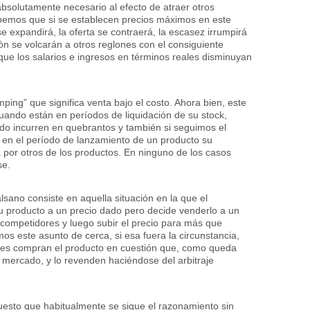
 absolutamente necesario al efecto de atraer otros
abemos que si se establecen precios máximos en este
 expandirá, la oferta se contraerá, la escasez irrumpirá
ón se volcarán a otros reglones con el consiguiente
que los salarios e ingresos en términos reales disminuyan
ping” que significa venta bajo el costo. Ahora bien, este
uando están en períodos de liquidación de su stock,
do incurren en quebrantos y también si seguimos el
 en el período de lanzamiento de un producto su
 por otros de los productos. En ninguno de los casos
se.
sano consiste en aquella situación en la que el
u producto a un precio dado pero decide venderlo a un
 competidores y luego subir el precio para más que
s este asunto de cerca, si esa fuera la circunstancia,
ales compran el producto en cuestión que, como queda
 mercado, y lo revenden haciéndose del arbitraje
uesto que habitualmente se sigue el razonamiento sin