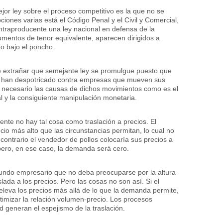
ejor ley sobre el proceso competitivo es la que no se
iones varias está el Código Penal y el Civil y Comercial,
ontraproducente una ley nacional en defensa de la
umentos de tenor equivalente, aparecen dirigidos a
o bajo el poncho.
de extrañar que semejante ley se promulgue puesto que
s han despotricado contra empresas que mueven sus
or necesario las causas de dichos movimientos como es el
scal y la consiguiente manipulación monetaria.
te no hay tal cosa como traslación a precios. El
cio más alto que las circunstancias permitan, lo cual no
 contrario el vendedor de pollos colocaría sus precios a
d pero, en ese caso, la demanda será cero.
mundo empresario que no deba preocuparse por la altura
lada a los precios. Pero las cosas no son así. Si el
eleva los precios más allá de lo que la demanda permite,
timizar la relación volumen-precio. Los procesos
ad generan el espejismo de la traslación.