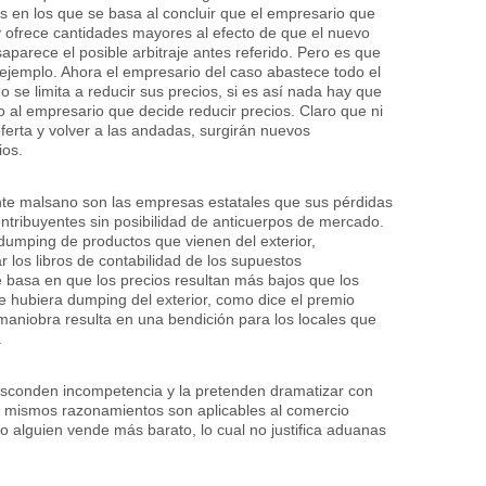
 en los que se basa al concluir que el empresario que
 ofrece cantidades mayores al efecto de que el nuevo
aparece el posible arbitraje antes referido. Pero es que
ejemplo. Ahora el empresario del caso abastece todo el
se limita a reducir sus precios, si es así nada hay que
al empresario que decide reducir precios. Claro que ni
erta y volver a las andadas, surgirán nuevos
ios.
te malsano son las empresas estatales que sus pérdidas
ntribuyentes sin posibilidad de anticuerpos de mercado.
umping de productos que vienen del exterior,
r los libros de contabilidad de los supuestos
e basa en que los precios resultan más bajos que los
e hubiera dumping del exterior, como dice el premio
aniobra resulta en una bendición para los locales que
.
 esconden incompetencia y la pretenden dramatizar con
s mismos razonamientos son aplicables al comercio
o alguien vende más barato, lo cual no justifica aduanas