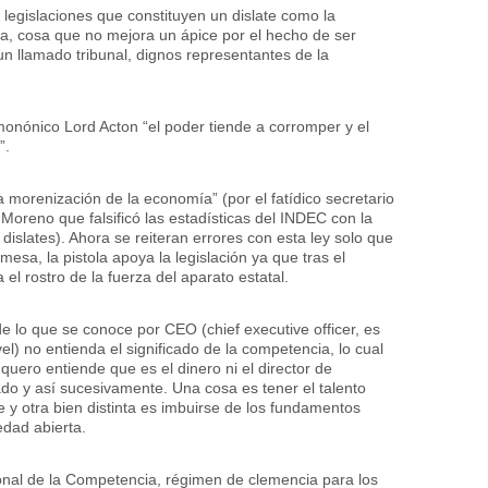
 legislaciones que constituyen un dislate como la
, cosa que no mejora un ápice por el hecho de ser
n llamado tribunal, dignos representantes de la
onónico Lord Acton “el poder tiende a corromper y el
”.
a morenización de la economía” (por el fatídico secretario
Moreno que falsificó las estadísticas del INDEC con la
dislates). Ahora se reiteran errores con esta ley solo que
 mesa, la pistola apoya la legislación ya que tras el
el rostro de la fuerza del aparato estatal.
e lo que se conoce por CEO (
chief
executive
officer
, es
vel) no entienda el significado de la competencia, lo cual
uero entiende que es el dinero ni el director de
do y así sucesivamente. Una cosa es tener el talento
e y otra bien distinta es imbuirse de los fundamentos
edad abierta.
onal de la Competencia, régimen de clemencia para los