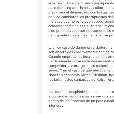
tener en cuenta los mismos presupuestos
hace dumping amplia sus instalaciones y
precio sea el de mercado con lo cual des
aquí se cambiaron los presupuestos del 
mercado que no es lo que sucede cuando 
comentar como no sea el agradecimiento 
bien pretenda contraer nuevamente su of
participantes con la idea de hacer negoc
El único caso de dumping verdaderamen
son absorbidas coactivamente por los co
Cuando empresarios locales denuncian d
habitualmente no se molestan en verifica
competidores extranjeros, su molestia s
suyos. Y en el caso de que efectivament
Nobel en economía Milton Friedman, la m
recibirían actos caritativos del extranjero
Las teorías conspirativas de este tenor
argumentos nacionalistas sin ver que lo
dentro de las fronteras de un país cuand
interiores.