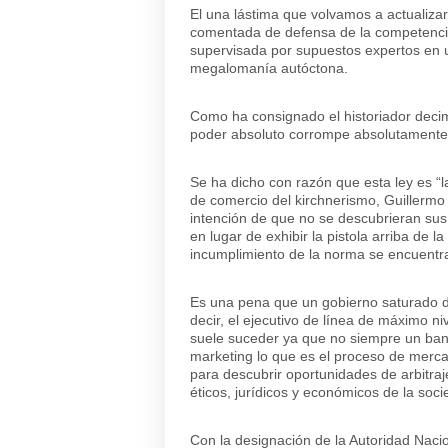
El una lástima que volvamos a actualizar
comentada de defensa de la competencia
supervisada por supuestos expertos en u
megalomanía autóctona.
Como ha consignado el historiador decim
poder absoluto corrompe absolutamente
Se ha dicho con razón que esta ley es “l
de comercio del kirchnerismo, Guillermo 
intención de que no se descubrieran sus 
en lugar de exhibir la pistola arriba de la
incumplimiento de la norma se encuentra 
Es una pena que un gobierno saturado d
decir, el ejecutivo de línea de máximo ni
suele suceder ya que no siempre un banq
marketing lo que es el proceso de merca
para descubrir oportunidades de arbitraj
éticos, jurídicos y económicos de la soci
Con la designación de la Autoridad Naci