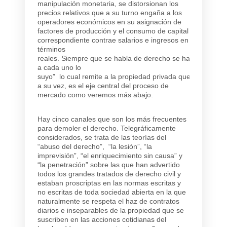
manipulación monetaria, se distorsionan los
precios relativos que a su turno engaña a los
operadores económicos en su asignación de
factores de producción y el consumo de capital
correspondiente contrae salarios e ingresos en
términos
reales.
Siempre
que
se
habla
de
derecho
se
habla
de
justi
a cada uno lo
suyo”
lo
cual
remite
a
la
propiedad
privada
que,
a su vez, es el eje central del proceso de
mercado como veremos más abajo.
Hay cinco canales que son los más frecuentes
para demoler el derecho. Telegráficamente
considerados, se trata de las teorías del
“abuso del derecho”, “la lesión”, “la
imprevisión”, “el enriquecimiento sin causa” y
“la penetración” sobre las que han advertido
todos los grandes tratados de derecho civil y
estaban proscriptas en las normas escritas y
no escritas de toda sociedad abierta en la que
naturalmente se respeta el haz de contratos
diarios e inseparables de la propiedad que se
suscriben en las acciones cotidianas del