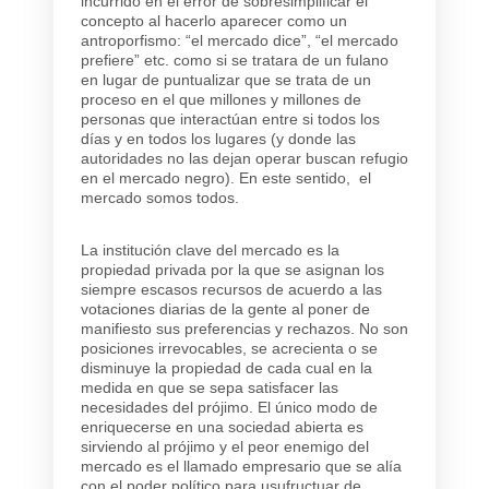
incurrido en el error de sobresimplificar el
concepto al hacerlo aparecer como un
antroporfismo: “el mercado dice”, “el mercado
prefiere” etc. como si se tratara de un fulano
en lugar de puntualizar que se trata de un
proceso en el que millones y millones de
personas que interactúan entre si todos los
días y en todos los lugares (y donde las
autoridades no las dejan operar buscan refugio
en el mercado negro). En este sentido, el
mercado somos todos.
La institución clave del mercado es la
propiedad privada por la que se asignan los
siempre escasos recursos de acuerdo a las
votaciones diarias de la gente al poner de
manifiesto sus preferencias y rechazos. No son
posiciones irrevocables, se acrecienta o se
disminuye la propiedad de cada cual en la
medida en que se sepa satisfacer las
necesidades del prójimo. El único modo de
enriquecerse en una sociedad abierta es
sirviendo al prójimo y el peor enemigo del
mercado es el llamado empresario que se alía
con el poder político para usufructuar de