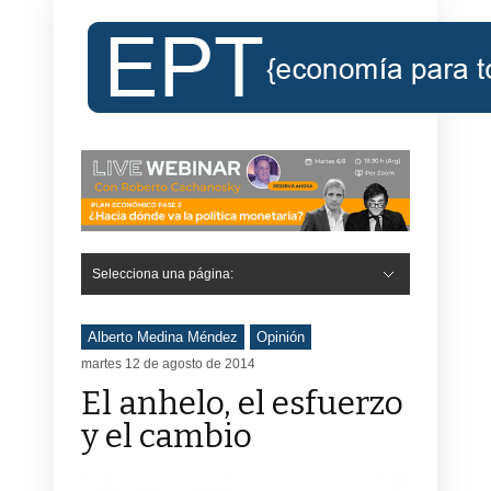
Selecciona una página:
Hide Navigation
Inicio
Roberto Cachanosky
Informe Económico Semanal de RC
Libros
Contacto
Registro
Alberto Medina Méndez
Opinión
martes 12 de agosto de 2014
El anhelo, el esfuerzo
y el cambio