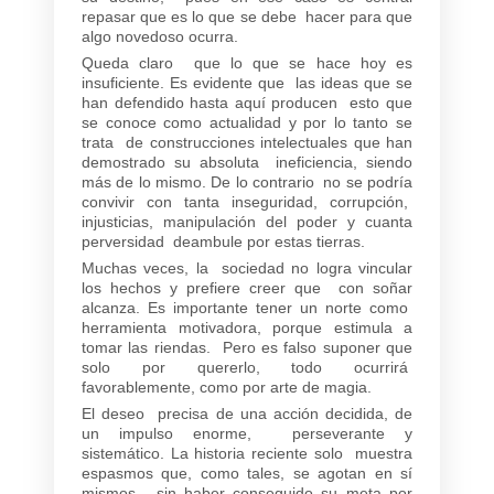
repasar que es lo que se debe hacer para que
algo novedoso ocurra.
Queda claro que lo que se hace hoy es
insuficiente. Es evidente que las ideas que se
han defendido hasta aquí producen esto que
se conoce como actualidad y por lo tanto se
trata de construcciones intelectuales que han
demostrado su absoluta ineficiencia, siendo
más de lo mismo. De lo contrario no se podría
convivir con tanta inseguridad, corrupción,
injusticias, manipulación del poder y cuanta
perversidad deambule por estas tierras.
Muchas veces, la sociedad no logra vincular
los hechos y prefiere creer que con soñar
alcanza. Es importante tener un norte como
herramienta motivadora, porque estimula a
tomar las riendas. Pero es falso suponer que
solo por quererlo, todo ocurrirá
favorablemente, como por arte de magia.
El deseo precisa de una acción decidida, de
un impulso enorme, perseverante y
sistemático. La historia reciente solo muestra
espasmos que, como tales, se agotan en sí
mismos, sin haber conseguido su meta por