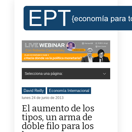
Selecciona una página:
Hide Navigation
Inicio
Roberto Cachanosky
Informe Económico Semanal de RC
Libros
Contacto
Registro
David Reilly
Economía Internacional
lunes 24 de junio de 2013
El aumento de los
tipos, un arma de
doble filo para los