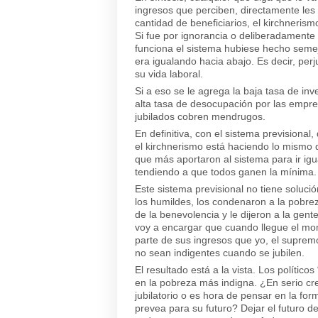
ingresos que perciben, directamente les
cantidad de beneficiarios, el kirchnerism
Si fue por ignorancia o deliberadamen
funciona el sistema hubiese hecho semej
era igualando hacia abajo. Es decir, pe
su vida laboral.
Si a eso se le agrega la baja tasa de in
alta tasa de desocupación por las empres
jubilados cobren mendrugos.
En definitiva, con el sistema previsional
el kirchnerismo está haciendo lo mismo 
que más aportaron al sistema para ir igu
tendiendo a que todos ganen la mínima.
Este sistema previsional no tiene solució
los humildes, los condenaron a la pobre
de la benevolencia y le dijeron a la gen
voy a encargar que cuando llegue el mo
parte de sus ingresos que yo, el suprem
no sean indigentes cuando se jubilen.
El resultado está a la vista. Los político
en la pobreza más indigna. ¿En serio cre
jubilatorio o es hora de pensar en la f
prevea para su futuro? Dejar el futuro de