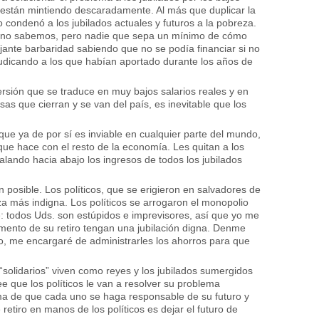
 están mintiendo descaradamente. Al más que duplicar la
o condenó a los jubilados actuales y futuros a la pobreza.
te no sabemos, pero nadie que sepa un mínimo de cómo
ante barbaridad sabiendo que no se podía financiar si no
rjudicando a los que habían aportado durante los años de
versión que se traduce en muy bajos salarios reales y en
as que cierran y se van del país, es inevitable que los
, que ya de por sí es inviable en cualquier parte del mundo,
que hace con el resto de la economía. Les quitan a los
alando hacia abajo los ingresos de todos los jubilados
n posible. Los políticos, que se erigieron en salvadores de
za más indigna. Los políticos se arrogaron el monopolio
te: todos Uds. son estúpidos e imprevisores, así que yo me
mento de su retiro tengan una jubilación digna. Denme
o, me encargaré de administrarles los ahorros para que
s “solidarios” viven como reyes y los jubilados sumergidos
e que los políticos le van a resolver su problema
orma de que cada uno se haga responsable de su futuro y
 retiro en manos de los políticos es dejar el futuro de