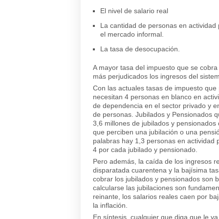
El nivel de salario real
La cantidad de personas en actividad 
el mercado informal.
La tasa de desocupación.
A mayor tasa del impuesto que se cobra s
más perjudicados los ingresos del sistem
Con las actuales tasas de impuesto que 
necesitan 4 personas en blanco en activ
de dependencia en el sector privado y en
de personas. Jubilados y Pensionados qu
3,6 millones de jubilados y pensionados 
que perciben una jubilación o una pensió
palabras hay 1,3 personas en actividad 
4 por cada jubilado y pensionado.
Pero además, la caída de los ingresos rea
disparatada cuarentena y la bajísima tasa
cobrar los jubilados y pensionados son ba
calcularse las jubilaciones son fundament
reinante, los salarios reales caen por ba
la inflación.
En síntesis, cualquier que diga que le va