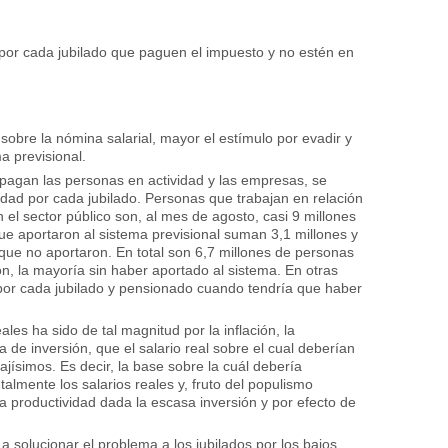
por cada jubilado que paguen el impuesto y no estén en
obre la nómina salarial, mayor el estímulo por evadir y
a previsional.
pagan las personas en actividad y las empresas, se
idad por cada jubilado. Personas que trabajan en relación
 el sector público son, al mes de agosto, casi 9 millones
e aportaron al sistema previsional suman 3,1 millones y
que no aportaron. En total son 6,7 millones de personas
n, la mayoría sin haber aportado al sistema. En otras
por cada jubilado y pensionado cuando tendría que haber
les ha sido de tal magnitud por la inflación, la
 de inversión, que el salario real sobre el cual deberían
jísimos. Es decir, la base sobre la cuál debería
almente los salarios reales y, fruto del populismo
ja productividad dada la escasa inversión y por efecto de
 a solucionar el problema a los jubilados por los bajos