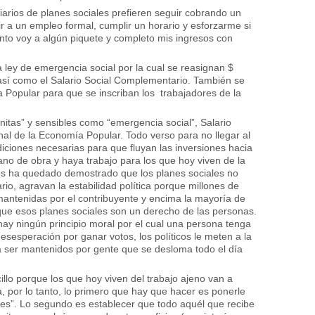
iarios de planes sociales prefieren seguir cobrando un
ir a un empleo formal, cumplir un horario y esforzarme si
anto voy a algún piquete y completo mis ingresos con
a ley de emergencia social por la cual se reasignan $
 así como el Salario Social Complementario. También se
a Popular para que se inscriban los trabajadores de la
onitas” y sensibles como “emergencia social”, Salario
al de la Economía Popular. Todo verso para no llegar al
iciones necesarias para que fluyan las inversiones hacia
o de obra y haya trabajo para los que hoy viven de la
ños ha quedado demostrado que los planes sociales no
rio, agravan la estabilidad política porque millones de
antenidas por el contribuyente y encima la mayoría de
 que esos planes sociales son un derecho de las personas.
ay ningún principio moral por el cual una persona tenga
desesperación por ganar votos, los políticos le meten a la
a ser mantenidos por gente que se desloma todo el día
llo porque los que hoy viven del trabajo ajeno van a
, por lo tanto, lo primero que hay que hacer es ponerle
ales”. Lo segundo es establecer que todo aquél que recibe