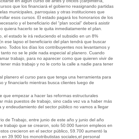
citarse en algún curso de artes y oficios (carpintería,
, cursos que los financiará el gobierno reasignando partidas
las municipales, parroquias y otras instituciones que
rollar esos cursos. El estado pagará los honorarios de los
cesario y el beneficiario del “plan social” deberá asistir
o quiera hacerlo se le quita inmediatamente el plan.
, el estado le irá reduciendo el subsidio en un 8%
n ese lapso el beneficiario del plan tendrá que buscar
ano. Todos los días los contribuyentes nos levantamos y
tanto no se le pide nada especial al planero. Cuando
lamar trabajo, para no aparecer como que quieren vivir de
 tener más trabajo y no le corto la calle a nadie para tener
e al planero el curso para que tenga una herramienta para
rso y financiarlo mientras busca clientes luego de
ene que empezar a hacer las reformas estructurales
ear más puestos de trabajo, sino cada vez va a haber más
ia y endeudamiento del sector público no vamos a llegar
io de Trabajo, entre junio de este año y junio del año
e trabajo que se crearon, solo 50.000 fueron empleos en
stos crecieron en el sector público, 59.700 aumentó la
en 39.900 los monotributistas sociales,el personal