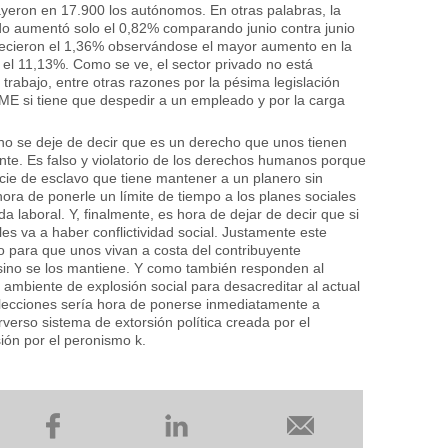
yeron en 17.900 los autónomos. En otras palabras, la
ado aumentó solo el 0,82% comparando junio contra junio
recieron el 1,36% observándose el mayor aumento en la
 el 11,13%. Como se ve, el sector privado no está
rabajo, entre otras razones por la pésima legislación
ME si tiene que despedir a un empleado y por la carga
rno se deje de decir que es un derecho que unos tienen
yente. Es falso y violatorio de los derechos humanos porque
cie de esclavo que tiene mantener a un planero sin
ora de ponerle un límite de tiempo a los planes sociales
a laboral. Y, finalmente, es hora de dejar de decir que si
es va a haber conflictividad social. Justamente este
 para que unos vivan a costa del contribuyente
 sino se los mantiene. Y como también responden al
l ambiente de explosión social para desacreditar al actual
lecciones sería hora de ponerse inmediatamente a
rverso sistema de extorsión política creada por el
ión por el peronismo k.