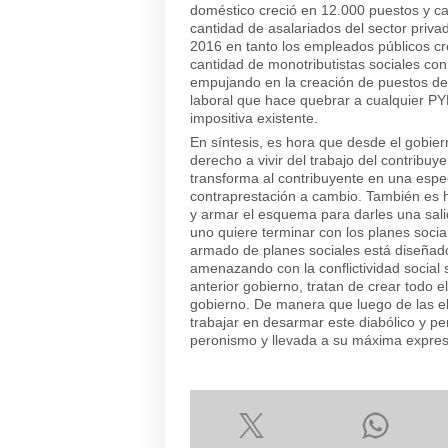
doméstico creció en 12.000 puestos y ca
cantidad de asalariados del sector priv
2016 en tanto los empleados públicos c
cantidad de monotributistas sociales con
empujando en la creación de puestos de t
laboral que hace quebrar a cualquier PY
impositiva existente.
En síntesis, es hora que desde el gobie
derecho a vivir del trabajo del contribu
transforma al contribuyente en una espe
contraprestación a cambio. También es h
y armar el esquema para darles una salid
uno quiere terminar con los planes social
armado de planes sociales está diseñado
amenazando con la conflictividad social
anterior gobierno, tratan de crear todo e
gobierno. De manera que luego de las e
trabajar en desarmar este diabólico y pe
peronismo y llevada a su máxima expres