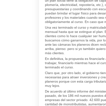
un plan social tiene la obligación de capa
plomería, electricidad, repostería, etc.)
presupuestarias y coordinando con escue
puedan brindar el lugar físico para desar
profesores y los materiales cuando sea ne
obligatoriamente al curso. En caso que n
Una vez terminado el curso y matriculado
mensual hasta que se extingue el plan. E
clientes como lo hace cualquier ser hum
buscamos cómo ganarnos la vida, por lo 
ante las cámaras los planeros dicen rec
arriba, pienso: pero si yo también quiero
más clientes.
En definitiva, la propuesta es financiarl
trabajar, financiarlo mientras hace el cu
terminado el curso.
Claro que, por otro lado, el gobierno ti
necesarias para atraer inversiones y cr
planeros porque con esta carga tributar
muy lejos.
De acuerdo al último informe del minister
pasado, de los 186 mil nuevos puestos d
empresas del sector privado. 42.600 pue
cantidad de monotributistas, aumentaron 