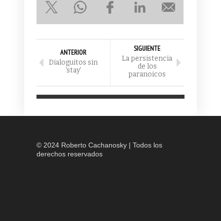
SIGUIENTE
ANTERIOR
La persistencia
Dialoguitos sin
de los
‘stay’
paranoicos
© 2024 Roberto Cachanosky | Todos los
derechos reservados