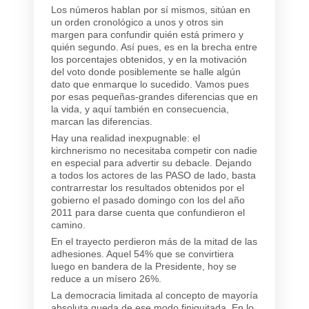
Los números hablan por sí mismos, sitúan en
un orden cronológico a unos y otros sin
margen para confundir quién está primero y
quién segundo. Así pues, es en la brecha entre
los porcentajes obtenidos, y en la motivación
del voto donde posiblemente se halle algún
dato que enmarque lo sucedido. Vamos pues
por esas pequeñas-grandes diferencias que en
la vida, y aquí también en consecuencia,
marcan las diferencias.
Hay una realidad inexpugnable: el
kirchnerismo no necesitaba competir con nadie
en especial para advertir su debacle. Dejando
a todos los actores de las PASO de lado, basta
contrarrestar los resultados obtenidos por el
gobierno el pasado domingo con los del año
2011 para darse cuenta que confundieron el
camino.
En el trayecto perdieron más de la mitad de las
adhesiones. Aquel 54% que se convirtiera
luego en bandera de la Presidente, hoy se
reduce a un mísero 26%.
La democracia limitada al concepto de mayoría
absoluta queda de ese modo finiquitada. En lo