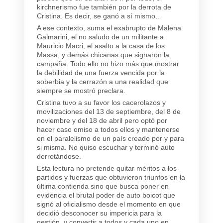
kirchnerismo fue también por la derrota de
Cristina. Es decir, se ganó a sí mismo…
A ese contexto, suma el exabrupto de Malena
Galmarini, el no saludo de un militante a
Mauricio Macri, el asalto a la casa de los
Massa, y demás chicanas que signaron la
campaña. Todo ello no hizo más que mostrar
la debilidad de una fuerza vencida por la
soberbia y la cerrazón a una realidad que
siempre se mostró preclara.
Cristina tuvo a su favor los cacerolazos y
movilizaciones del 13 de septiembre, del 8 de
noviembre y del 18 de abril pero optó por
hacer caso omiso a todos ellos y mantenerse
en el paralelismo de un país creado por y para
si misma. No quiso escuchar y terminó auto
derrotándose.
Esta lectura no pretende quitar méritos a los
partidos y fuerzas que obtuvieron triunfos en la
última contienda sino que busca poner en
evidencia el brutal poder de auto boicot que
signó al oficialismo desde el momento en que
decidió desconocer su impericia para la
gestión, y convertir a todos y cada uno en