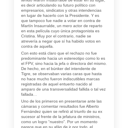
tenido Martín Insaurralde de estar en su lugar,
es decir articulando su futuro político con
empresarios, sindicatos y otras intendencias
en lugar de hacerlo con la Presidente. Y es
que tampoco fue nadie a votar en contra de
Martín Insaurralde, un mero actor de reparto
en esta película cuyo única protagonista es
Cristina. Muy por el contrario, nadie se
atrevería a negar que sí ha habido votos en
contra de aquella.
Con esto está claro que el rechazo no fue
predominante hacia un estereotipo como lo es
el FPV, sino hacia la jefa o directora del mismo.
De hecho, en el búnker del intendente de
Tigre, se observaban varias caras que hasta
no hace mucho fueron indiscutibles marcas
registradas de aquel entuerto nacido al
amparo de una transversalidad fallida o tal vez
fallada…
Uno de los primeros en presentarse ante las
cámaras y comentar resultados fue Alberto
Fernández quien se refirió al triunfo de su ex
sucesor al frente de la jefatura de ministros,
como un logro “nuestro”. Por un momento
parece que en su afán de ir por todo, el