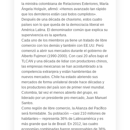
la ministra colombiana de Relaciones Exteriores, María
Ángela Holguín, afirmó: «Hemos avanzado tan rápido
que los derroteros están casi todos cumplidos».
Después de una década de chavismo, estos cuatro
países son lo que queda de la democracia liberal en
América Latina. El denominador común que explica su
supervivencia es la apertura.
Cada uno de los miembros ya tiene un tratado de libre
comercio con los demás y también con EE.UU. Perú
comenzó a abrir sus mercados durante el gobierno de
Alberto Fujimori (1990-2000). Con casi 20 años bajo el
TLCAN y una década de lidiar con productores chinos,
las empresas mexicanas se han acostumbrado a la
competencia extranjera y están hambrientas de
nuevos mercados. Chile ha estado abriendo sus
mercados de forma unilateral desde hace décadas y
los productores del país son de primer nivel mundial.
Colombia, tal vez el menos abierto del grupo, es
liderado por un presidente pro-mercado, Juan Manuel
Santos.
Como región de libre comercio, la Alianza del Pacífico
será formidable. Su población —casi 210 millones de
habitantes— representa 36% de Latinoamérica y es
más grande que la de Brasil. En 2012, las cuatro
economías combinadas fueron responsables de 36%