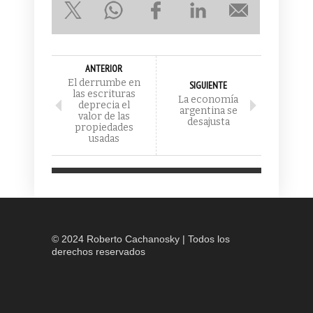
ANTERIOR
El derrumbe en
SIGUIENTE
las escrituras
La economía
deprecia el
argentina se
valor de las
desajusta
propiedades
usadas
© 2024 Roberto Cachanosky | Todos los
derechos reservados