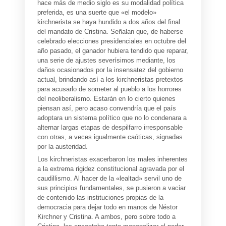
hace más de medio siglo es su modalidad política
preferida, es una suerte que «el modelo»
kirchnerista se haya hundido a dos años del final
del mandato de Cristina. Señalan que, de haberse
celebrado elecciones presidenciales en octubre del
año pasado, el ganador hubiera tendido que reparar,
una serie de ajustes severísimos mediante, los
daños ocasionados por la insensatez del gobierno
actual, brindando así a los kirchneristas pretextos
para acusarlo de someter al pueblo a los horrores
del neoliberalismo. Estarán en lo cierto quienes
piensan así, pero acaso convendría que el país
adoptara un sistema político que no lo condenara a
alternar largas etapas de despilfarro irresponsable
con otras, a veces igualmente caóticas, signadas
por la austeridad.
Los kirchneristas exacerbaron los males inherentes
a la extrema rigidez constitucional agravada por el
caudillismo. Al hacer de la «lealtad» servil uno de
sus principios fundamentales, se pusieron a vaciar
de contenido las instituciones propias de la
democracia para dejar todo en manos de Néstor
Kirchner y Cristina. A ambos, pero sobre todo a