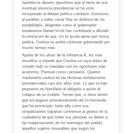
hipotéticos deseos opositores que el tema de una
eventual renuncia presidencial se ha visto
incorporado al debate político cotidiano. Asimismo,
al pedirles a todos cerrar filas en defensa de «la
estabilidad», dirigentes como el gobernador
bonaerense Daniel Scioli han contribuido a difundir
la sensación de que, sin la ayuda ajena que nunca
pediría, Cristina no podrá continuar gobernando por
mucho tiempo más.
Aparte de los ultras de la militancia K, los más
resueltos a impedir que Cristina se vaya antes de
cumplir todo su mandato son los opositores más
acérrimos. Piensan como carceleros. Quieren
mantenerla cautiva en las diversas instalaciones
presidenciales casi dos años más. Lo que se han
propuesto es humillarla al obligarla a asistir al
colapso de su modelo. Temen que, si otros tienen
que encargarse prematuramente del lío tremendo
que ha provocado, tanto ella como sus
simpatizantes lograrían convencer al grueso de la
ciudadanía de que todas sus penurias se deben a
las maquinaciones de los enemigos del pueblo,
aquellos sujetos miserables que según los