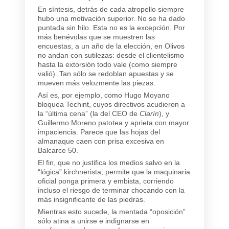
En síntesis, detrás de cada atropello siempre
hubo una motivación superior. No se ha dado
puntada sin hilo. Esta no es la excepción. Por
más benévolas que se muestren las
encuestas, a un año de la elección, en Olivos
no andan con sutilezas: desde el clientelismo
hasta la extorsión todo vale (como siempre
valió). Tan sólo se redoblan apuestas y se
mueven más velozmente las piezas.
Así es, por ejemplo, como Hugo Moyano
bloquea Techint, cuyos directivos acudieron a
la “última cena” (la del CEO de
Clarín
), y
Guillermo Moreno patotea y aprieta con mayor
impaciencia. Parece que las hojas del
almanaque caen con prisa excesiva en
Balcarce 50.
El fin, que no justifica los medios salvo en la
“lógica” kirchnerista, permite que la maquinaria
oficial ponga primera y embista, corriendo
incluso el riesgo de terminar chocando con la
más insignificante de las piedras.
Mientras esto sucede, la mentada “oposición”
sólo atina a unirse e indignarse en