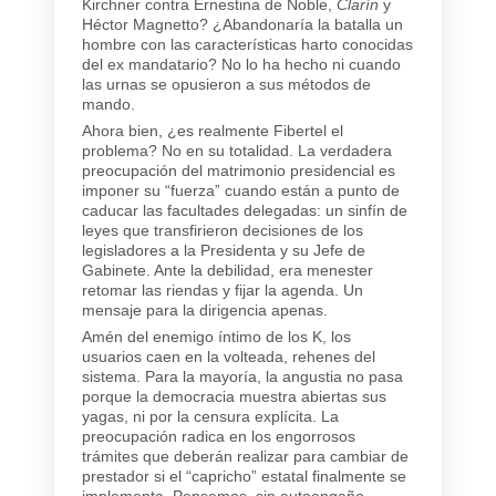
Kirchner contra Ernestina de Noble,
Clarín
y
Héctor Magnetto? ¿Abandonaría la batalla un
hombre con las características harto conocidas
del ex mandatario? No lo ha hecho ni cuando
las urnas se opusieron a sus métodos de
mando.
Ahora bien, ¿es realmente Fibertel el
problema? No en su totalidad. La verdadera
preocupación del matrimonio presidencial es
imponer su “fuerza” cuando están a punto de
caducar las facultades delegadas: un sinfín de
leyes que transfirieron decisiones de los
legisladores a la Presidenta y su Jefe de
Gabinete. Ante la debilidad, era menester
retomar las riendas y fijar la agenda. Un
mensaje para la dirigencia apenas.
Amén del enemigo íntimo de los K, los
usuarios caen en la volteada, rehenes del
sistema. Para la mayoría, la angustia no pasa
porque la democracia muestra abiertas sus
yagas, ni por la censura explícita. La
preocupación radica en los engorrosos
trámites que deberán realizar para cambiar de
prestador si el “capricho” estatal finalmente se
implementa. Pensemos, sin autoengaño,