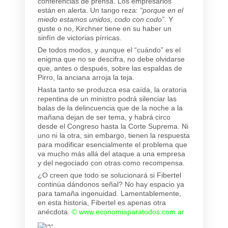
conferencias de prensa. Los empresarios
están en alerta. Un tango reza:
“porque en el
miedo estamos unidos, codo con codo”
. Y
guste o no, Kirchner tiene en su haber un
sinfín de victorias pírricas.
De todos modos, y aunque el “cuándo” es el
enigma que no se descifra, no debe olvidarse
que, antes o después, sobre las espaldas de
Pirro, la anciana arroja la teja.
Hasta tanto se produzca esa caída, la oratoria
repentina de un ministro podrá silenciar las
balas de la delincuencia que de la noche a la
mañana dejan de ser tema, y habrá circo
desde el Congreso hasta la Corte Suprema. Ni
uno ni la otra, sin embargo, tienen la respuesta
para modificar esencialmente el problema que
va mucho más allá del ataque a una empresa
y del negociado con otras como recompensa.
¿O creen que todo se solucionará si Fibertel
continúa dándonos señal? No hay espacio ya
para tamaña ingenuidad. Lamentablemente,
en esta historia, Fibertel es apenas otra
anécdota.
©
www.economiaparatodos.com.ar