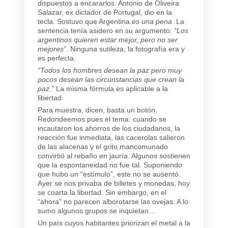
dispuestos a encararlos. Antonio de Oliveira
Salazar, ex dictador de Portugal, dio en la
tecla. Sostuvo que Argentina
es una pena
. La
sentencia tenía asidero en su argumento:
“Los
argentinos quieren estar mejor, pero no ser
mejores”
. Ninguna sutileza, la fotografía era y
es perfecta.
“Todos los hombres desean la paz pero muy
pocos desean las circunstancias que crean la
paz.”
La misma fórmula es aplicable a la
libertad.
Para muestra, dicen, basta un botón.
Redondeemos pues el tema: cuando se
incautaron los ahorros de los ciudadanos, la
reacción fue inmediata, las cacerolas salieron
de las alacenas y el grito mancomunado
convirtió al rebaño en jauría. Algunos sostienen
que la espontaneidad no fue tal. Suponiendo
que hubo un “estímulo”, este no se ausentó.
Ayer se nos privaba de billetes y monedas, hoy
se coarta la libertad. Sin embargo, en el
“ahora” no parecen alborotarse las ovejas. A lo
sumo algunos grupos se inquietan…
Un país cuyos habitantes priorizan el metal a la