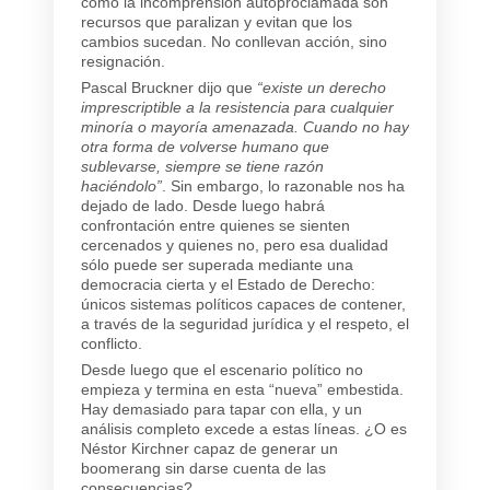
como la incomprensión autoproclamada son
recursos que paralizan y evitan que los
cambios sucedan. No conllevan acción, sino
resignación.
Pascal Bruckner dijo que
“existe un derecho
imprescriptible a la resistencia para cualquier
minoría o mayoría amenazada. Cuando no hay
otra forma de volverse humano que
sublevarse, siempre se tiene razón
haciéndolo”
. Sin embargo, lo razonable nos ha
dejado de lado. Desde luego habrá
confrontación entre quienes se sienten
cercenados y quienes no, pero esa dualidad
sólo puede ser superada mediante una
democracia cierta y el Estado de Derecho:
únicos sistemas políticos capaces de contener,
a través de la seguridad jurídica y el respeto, el
conflicto.
Desde luego que el escenario político no
empieza y termina en esta “nueva” embestida.
Hay demasiado para tapar con ella, y un
análisis completo excede a estas líneas. ¿O es
Néstor Kirchner capaz de generar un
boomerang sin darse cuenta de las
consecuencias?