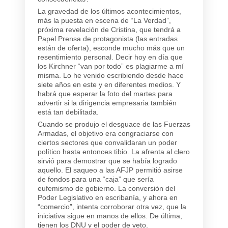
La gravedad de los últimos acontecimientos,
más la puesta en escena de “La Verdad”,
próxima revelación de Cristina, que tendrá a
Papel Prensa de protagonista (las entradas
están de oferta), esconde mucho más que un
resentimiento personal. Decir hoy en día que
los Kirchner “van por todo” es plagiarme a mí
misma. Lo he venido escribiendo desde hace
siete años en este y en diferentes medios. Y
habrá que esperar la foto del martes para
advertir si la dirigencia empresaria también
está tan debilitada.
Cuando se produjo el desguace de las Fuerzas
Armadas, el objetivo era congraciarse con
ciertos sectores que convalidaran un poder
político hasta entonces tibio. La afrenta al clero
sirvió para demostrar que se había logrado
aquello. El saqueo a las AFJP permitió asirse
de fondos para una “caja” que sería
eufemismo de gobierno. La conversión del
Poder Legislativo en escribanía, y ahora en
“comercio”, intenta corroborar otra vez, que la
iniciativa sigue en manos de ellos. De última,
tienen los DNU y el poder de veto.