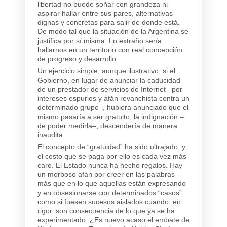
libertad no puede soñar con grandeza ni
aspirar hallar entre sus pares, alternativas
dignas y concretas para salir de donde está.
De modo tal que la situación de la Argentina se
justifica por sí misma. Lo extraño sería
hallarnos en un territorio con real concepción
de progreso y desarrollo.
Un ejercicio simple, aunque ilustrativo: si el
Gobierno, en lugar de anunciar la caducidad
de un prestador de servicios de Internet –por
intereses espurios y afán revanchista contra un
determinado grupo–, hubiera anunciado que el
mismo pasaría a ser gratuito, la indignación –
de poder medirla–, descendería de manera
inaudita.
El concepto de “gratuidad” ha sido ultrajado, y
el costo que se paga por ello es cada vez más
caro. El Estado nunca ha hecho regalos. Hay
un morboso afán por creer en las palabras
más que en lo que aquellas están expresando
y en obsesionarse con determinados “casos”
como si fuesen sucesos aislados cuando, en
rigor, son consecuencia de lo que ya se ha
experimentado. ¿Es nuevo acaso el embate de