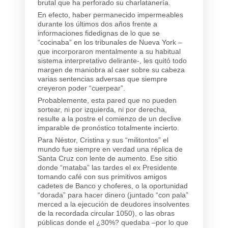
brutal que ha perforado su charlatanería.
En efecto, haber permanecido impermeables
durante los últimos dos años frente a
informaciones fidedignas de lo que se
“cocinaba” en los tribunales de Nueva York –
que incorporaron mentalmente a su habitual
sistema interpretativo delirante-, les quitó todo
margen de maniobra al caer sobre su cabeza
varias sentencias adversas que siempre
creyeron poder “cuerpear”.
Probablemente, esta pared que no pueden
sortear, ni por izquierda, ni por derecha,
resulte a la postre el comienzo de un declive
imparable de pronóstico totalmente incierto.
Para Néstor, Cristina y sus “militontos” el
mundo fue siempre en verdad una réplica de
Santa Cruz con lente de aumento. Ese sitio
donde “mataba” las tardes el ex Presidente
tomando café con sus primitivos amigos
cadetes de Banco y choferes, o la oportunidad
“dorada” para hacer dinero (juntado “con pala”
merced a la ejecución de deudores insolventes
de la recordada circular 1050), o las obras
públicas donde el ¿30%? quedaba –por lo que