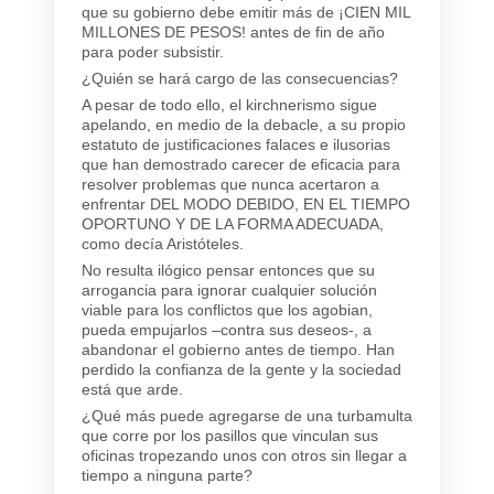
que su gobierno debe emitir más de ¡CIEN MIL
MILLONES DE PESOS! antes de fin de año
para poder subsistir.
¿Quién se hará cargo de las consecuencias?
A pesar de todo ello, el kirchnerismo sigue
apelando, en medio de la debacle, a su propio
estatuto de justificaciones falaces e ilusorias
que han demostrado carecer de eficacia para
resolver problemas que nunca acertaron a
enfrentar DEL MODO DEBIDO, EN EL TIEMPO
OPORTUNO Y DE LA FORMA ADECUADA,
como decía Aristóteles.
No resulta ilógico pensar entonces que su
arrogancia para ignorar cualquier solución
viable para los conflictos que los agobian,
pueda empujarlos –contra sus deseos-, a
abandonar el gobierno antes de tiempo. Han
perdido la confianza de la gente y la sociedad
está que arde.
¿Qué más puede agregarse de una turbamulta
que corre por los pasillos que vinculan sus
oficinas tropezando unos con otros sin llegar a
tiempo a ninguna parte?