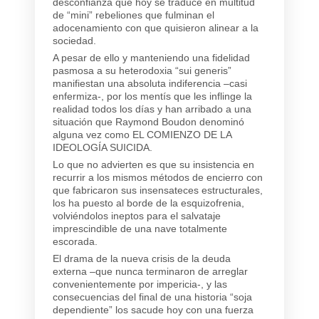
desconfianza que hoy se traduce en multitud
de “mini” rebeliones que fulminan el
adocenamiento con que quisieron alinear a la
sociedad.
A pesar de ello y manteniendo una fidelidad
pasmosa a su heterodoxia “sui generis”
manifiestan una absoluta indiferencia –casi
enfermiza-, por los mentís que les inflinge la
realidad todos los días y han arribado a una
situación que Raymond Boudon denominó
alguna vez como EL COMIENZO DE LA
IDEOLOGÍA SUICIDA.
Lo que no advierten es que su insistencia en
recurrir a los mismos métodos de encierro con
que fabricaron sus insensateces estructurales,
los ha puesto al borde de la esquizofrenia,
volviéndolos ineptos para el salvataje
imprescindible de una nave totalmente
escorada.
El drama de la nueva crisis de la deuda
externa –que nunca terminaron de arreglar
convenientemente por impericia-, y las
consecuencias del final de una historia “soja
dependiente” los sacude hoy con una fuerza