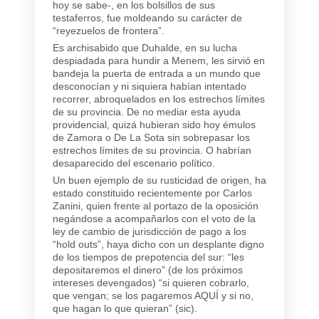
hoy se sabe-, en los bolsillos de sus
testaferros, fue moldeando su carácter de
“reyezuelos de frontera”.
Es archisabido que Duhalde, en su lucha
despiadada para hundir a Menem, les sirvió en
bandeja la puerta de entrada a un mundo que
desconocían y ni siquiera habían intentado
recorrer, abroquelados en los estrechos límites
de su provincia. De no mediar esta ayuda
providencial, quizá hubieran sido hoy émulos
de Zamora o De La Sota sin sobrepasar los
estrechos límites de su provincia. O habrían
desaparecido del escenario político.
Un buen ejemplo de su rusticidad de origen, ha
estado constituido recientemente por Carlos
Zanini, quien frente al portazo de la oposición
negándose a acompañarlos con el voto de la
ley de cambio de jurisdicción de pago a los
“hold outs”, haya dicho con un desplante digno
de los tiempos de prepotencia del sur: “les
depositaremos el dinero” (de los próximos
intereses devengados) “si quieren cobrarlo,
que vengan; se los pagaremos AQUÍ y si no,
que hagan lo que quieran” (sic).