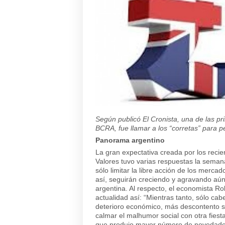
Según publicó El Cronista, una de las p
BCRA, fue llamar a los “corretas” para p
Panorama argentino
La gran expectativa creada por los reci
Valores tuvo varias respuestas la sema
sólo limitar la libre acción de los merc
así, seguirán creciendo y agravando aú
argentina. Al respecto, el economista R
actualidad así:
“
Mientras tanto, sólo cab
deterioro económico, más descontento s
calmar el malhumor social con otra fiest
que produjo mayor número de novedades