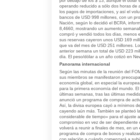
por debajo de los $ 13, aunque el dólar 
operando reducido a sólo dos horas de a
los pagos de importaciones, y así el vol
bancos de USD 998 millones, con un pro
Nación, según lo decidió el BCRA, inform
8,4660, mostrando un aumento semanal d
compró y vendió todos los días, menos e
sus reservas cayeron unos USD 169 mil
que va del mes de USD 251 millones. Los
anterior semana un total de USD 223 mi
día. El peso/dólar a un año cotizó en N
Panorama internacional
Según las minutas de la reunión del FOM
sus miembros se manifestaron preocupad
economía global, en especial la europea, 
para la primera economía del mundo. El 
últimas semanas, tras las últimas medid
anunció un programa de compra de activo
Así, la divisa europea cayó a mínimos de
cayendo aún más. También se planteó la
considerable de tiempo»
para el ajuste a
compromiso en vez de ser dependiente d
volverá a reunir a finales de mes, en un 
programa de compra de bonos y realizar 
con relación a cuándo comenzará a subir