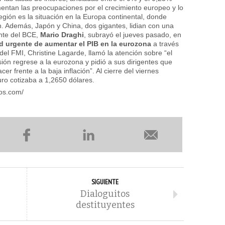
entan las preocupaciones por el crecimiento europeo y lo
egión es la situación en la Europa continental, donde
n. Además, Japón y China, dos gigantes, lidian con una
ente del BCE,
Mario Draghi
,
subrayó el jueves pasado, en
d urgente de aumentar el PIB en la eurozona
a través
 del FMI, Christine Lagarde, llamó la atención sobre
“el
ión regrese a la eurozona y pidió a sus dirigentes que
er frente a la baja inflación”.
Al cierre del viernes
ro cotizaba a 1,2650 dólares.
os.com/
SIGUIENTE
Dialoguitos
destituyentes