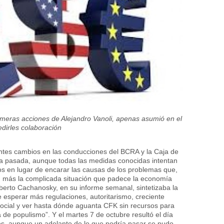
rimeras acciones de Alejandro Vanoli, apenas asumió en el
edirles colaboración
entes cambios en las conducciones del BCRA y la Caja de
na pasada, aunque todas las medidas conocidas intentan
ados en lugar de encarar las causas de los problemas que,
n más la complicada situación que padece la economía
oberto Cachanosky, en su informe semanal, sintetizaba la
e esperar más regulaciones, autoritarismo, creciente
ocial y ver hasta dónde aguanta CFK sin recursos para
a de populismo”
. Y el martes 7 de octubre resultó el día
, aunque un adelanto de lo que podría pasar se pudo