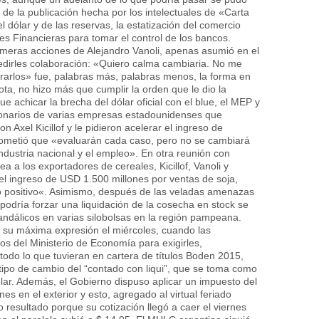
de la publicación hecha por los intelectuales de
«Carta
 dólar y de las reservas, la estatización del comercio
des Financieras para tomar el control de los bancos.
rimeras acciones de Alejandro Vanoli, apenas asumió en el
dirles colaboración:
«Quiero calma cambiaria. No me
rarlos»
fue, palabras más, palabras menos, la forma en
ota, no hizo más que cumplir la orden que le dio la
e achicar la brecha del dólar oficial con el blue, el MEP y
ionarios de varias empresas estadounidenses que
 Axel Kicillof y le pidieron acelerar el ingreso de
rometió que
«evaluarán cada caso, pero no se cambiará
ndustria nacional y el empleo».
En otra reunión con
a los exportadores de cereales, Kicillof, Vanoli y
el ingreso de USD 1.500 millones por ventas de soja,
 positivo
«. Asimismo, después de las veladas amenazas
podría forzar una liquidación de la cosecha en stock se
andálicos en varias silobolsas en la región pampeana.
 su máxima expresión el miércoles, cuando las
s del Ministerio de Economía para exigirles,
todo lo que tuvieran en cartera de títulos Boden 2015,
 tipo de cambio del
“contado con liqui”,
que se toma como
lar. Además, el Gobierno dispuso aplicar un impuesto del
s en el exterior y esto, agregado al virtual feriado
 resultado porque su cotización llegó a caer el viernes