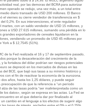
en el paralelo subió a $ 14,95. El MULC argentino siguió
ctividad real, por las demoras del BCRA para autorizar
umen operado se redujo, una vez más, a un total entre
medio diario transado de USD 200 millones. El Banco
ó el viernes su cierre vendedor de transferencia en $
el 0,2%. En sus intervenciones, el ente regulador
l martes, con un saldo vendedor de USD 15 millones, y
lones a USD 27.615 millones, sumando una pérdida en lo
 grandes exportadores de cereales liquidaron en la
llones, vendiendo un promedio de USD 45 millones por
ew York a $ 12,7545 (51%).
C de la Fed realizada el 16 y 17 de septiembre pasado,
os porque la desaceleración del crecimiento de la
y la fortaleza del dólar podrían ser riesgos potenciales
euro se depreció en los mercados de divisas en las
as del BCE, que bajó sus tasas a su mínimo histórico y
s con el fin de reactivar la economía de la eurozona.
 dos años, hasta los 1,25 dólares, y puede seguir
 preocupación de que la referencia a
“un período
l alza de las tasas podría
“ser malinterpretada como un
e los datos»,
según se expresa en las actas. La Fed se
encuentro en el que debería dar por finalizado al
un cambio en el lenguaje a los efectos de sugerir algo
 las tasas de interés, ancladas entre el 0% y el 0,25%