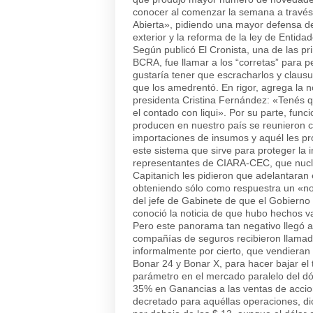
conocer al comenzar la semana a través 
Abierta»
, pidiendo una mayor defensa del
exterior y la reforma de la ley de Entida
Según publicó El Cronista, una de las p
BCRA, fue llamar a los
“corretas”
para pe
gustaría tener que escracharlos y clausu
que los amedrentó. En rigor, agrega la n
presidenta Cristina Fernández:
«Tenés qu
el contado con liqui».
Por su parte, func
producen en nuestro país se reunieron con
importaciones de insumos y aquél les p
este sistema que sirve para proteger la i
representantes de CIARA-CEC, que nuclea 
Capitanich les pidieron que adelantaran 
obteniendo sólo como respuestra un
«no
del jefe de Gabinete de que el Gobierno 
conoció la noticia de que hubo hechos v
Pero este panorama tan negativo llegó a
compañías de seguros recibieron llamado
informalmente por cierto, que vendieran 
Bonar 24 y Bonar X, para hacer bajar el
parámetro en el mercado paralelo del dó
35% en Ganancias a las ventas de accione
decretado para aquéllas operaciones, dio