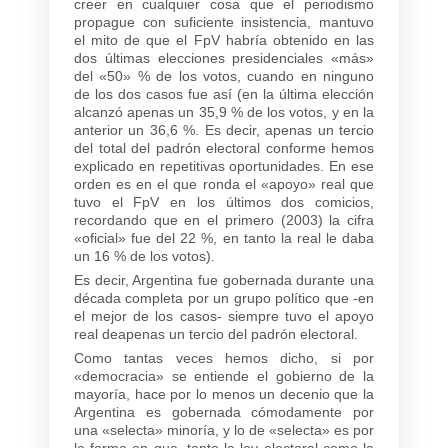
creer en cualquier cosa que el periodismo
propague con suficiente insistencia, mantuvo
el mito de que el FpV habría obtenido en las
dos últimas elecciones presidenciales «más»
del «50» % de los votos, cuando en ninguno
de los dos casos fue así (en la última elección
alcanzó apenas un 35,9 % de los votos, y en la
anterior un 36,6 %. Es decir, apenas un tercio
del total del padrón electoral conforme hemos
explicado en repetitivas oportunidades. En ese
orden es en el que ronda el «apoyo» real que
tuvo el FpV en los últimos dos comicios,
recordando que en el primero (2003) la cifra
«oficial» fue del 22 %, en tanto la real le daba
un 16 % de los votos).
Es decir, Argentina fue gobernada durante una
década completa por un grupo político que -en
el mejor de los casos- siempre tuvo el apoyo
real deapenas un tercio del padrón electoral.
Como tantas veces hemos dicho, si por
«democracia» se entiende el gobierno de la
mayoría, hace por lo menos un decenio que la
Argentina es gobernada cómodamente por
una «selecta» minoría, y lo de «selecta» es por
la forma en que, tanto la ley electoral como la