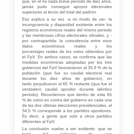
que, en el no nada breve periodo de diez años,
jamás pudo conseguir apoyos electorales
superiores al tercio del total del padrón.
Eso explica a su vez -a mi modo de ver- la
incongruencia y disparidad existente entre los
registros económicos reales del mismo periodo
y las mentirosas cifras electorales oficiales, y -
por contrapartida- la coincidencia entre esos
datos económicos reales y los
porcentajes reales de los votos obtenidos por
el FpV. En ambos casos, se confirma que las
medidas económicas adoptadas por los tres
gobiernos del FpV favorecieron al 35,9 % de la
población (que fue su caudal electoral real
durante los diez años de gobierno), en
tanto perjudicaron al 65 % restante (que fue el
verdadero caudal opositor durante idéntico
periodo). Recordemos que dentro de este 65
% de votos en contra del gobierno en cada una
de las dos últimas elecciones presidenciales, el
34,5 % corresponde a los partidos opositores.
Es decir, a gente que votó a otros partidos
diferentes al FpV.
La conclusión vuelve a ser evidente: que se
trató del gobierno de una