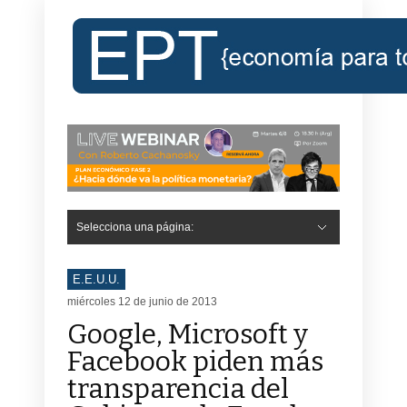
Selecciona una página:
Hide Navigation
Inicio
Roberto Cachanosky
Informe Económico Semanal de RC
Libros
Contacto
Registro
E.E.U.U.
miércoles 12 de junio de 2013
Google, Microsoft y
Facebook piden más
transparencia del