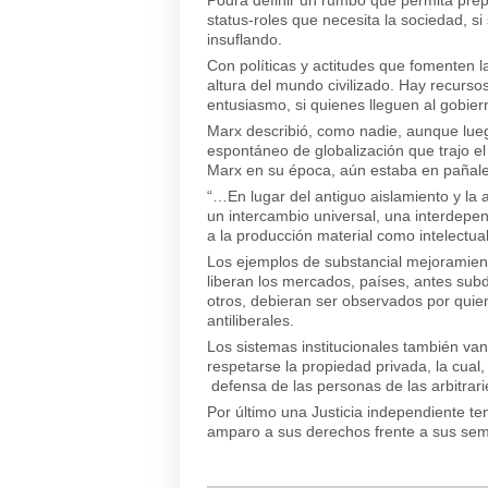
status-roles que necesita la sociedad, si 
insuflando.
Con políticas y actitudes que fomenten l
altura del mundo civilizado. Hay recurso
entusiasmo, si quienes lleguen al gobiern
Marx describió, como nadie, aunque lueg
espontáneo de globalización que trajo el 
Marx en su época, aún estaba en pañale
“…En lugar del antiguo aislamiento y la 
un intercambio universal, una interdepen
a la producción material como intelectu
Los ejemplos de substancial mejoramient
liberan los mercados, países, antes sub
otros, debieran ser observados por quien
antiliberales.
Los sistemas institucionales también va
respetarse la propiedad privada, la cual,
defensa de las personas de las arbitrar
Por último una Justicia independiente t
amparo a sus derechos frente a sus sem