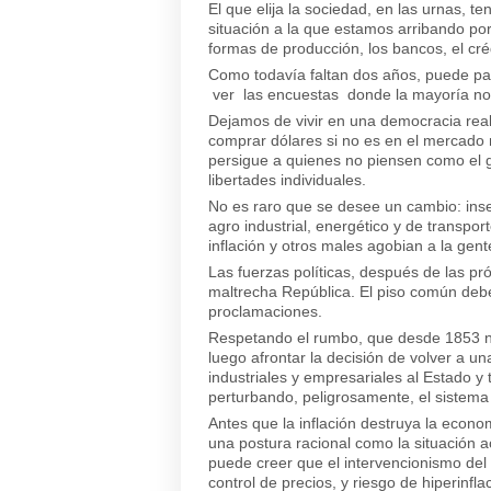
El que elija la sociedad, en las urnas, te
situación a la que estamos arribando por
formas de producción, los bancos, el créd
Como todavía faltan dos años, puede pa
ver las encuestas donde la mayoría no a
Dejamos de vivir en una democracia real 
comprar dólares si no es en el mercado 
persigue a quienes no piensen como el go
libertades individuales.
No es raro que se desee un cambio: inseg
agro industrial, energético y de transpo
inflación y otros males agobian a la gent
Las fuerzas políticas, después de las p
maltrecha República. El piso común debe
proclamaciones.
Respetando el rumbo, que desde 1853 no
luego afrontar la decisión de volver a 
industriales y empresariales al Estado y
perturbando, peligrosamente, el sistema 
Antes que la inflación destruya la econ
una postura racional como la situación ac
puede creer que el intervencionismo del
control de precios, y riesgo de hiperinfl