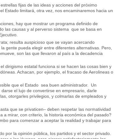
estrellas fijas de las ideas y acciones del próximo
 el Estado limitará, otra vez, nos encaminaremos hacia un
nciones, hay que mostrar un programa definido de
ndo las causas y al perverso sistema que se basa en
Ejecutivo.
rata; resulta auspicioso que se vayan acercando
la gente pueda elegir entre diferentes alternativas. Pero,
mueve, son las que llevaron al país a la decadencia
 dirigismo estatal funciona si se hacen las cosas bien y
idóneas. Achacan, por ejemplo, el fracaso de Aerolineas o
sible que el Estado sea buen administrador. Un
e darse el lujo de convertirse en empresario, darle
las, otorgarles privilegios, y colmarlas de empleados y
hasta que se privaticen– deben respetar las normatividad
a mirar, con criterio, la historia económica del pasado?
ombo para comenzar a aceptar la realidad y trabajar para
o por la opinión pública, los partidos y el sector privado.
rar a los jóvenes, para ejercer satisfactoriamente los