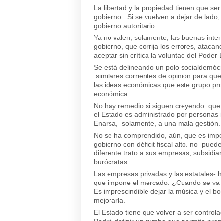
La libertad y la propiedad tienen que ser 
gobierno. Si se vuelven a dejar de lado,
gobierno autoritario.
Ya no valen, solamente, las buenas inte
gobierno, que corrija los errores, ataca
aceptar sin crítica la voluntad del Poder 
Se está delineando un polo socialdemóc
similares corrientes de opinión para que 
las ideas económicas que este grupo pro
económica.
No hay remedio si siguen creyendo que el
el Estado es administrado por personas 
Enarsa, solamente, a una mala gestión.
No se ha comprendido, aún, que es impo
gobierno con déficit fiscal alto, no pued
diferente trato a sus empresas, subsidiar
burócratas.
Las empresas privadas y las estatales- 
que impone el mercado. ¿Cuando se va a 
Es imprescindible dejar la música y el b
mejorarla.
El Estado tiene que volver a ser controlad
Podrá definir un rumbo que permita prepa