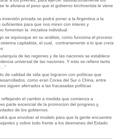
se le aliviana el peso que el gobierno kirchnerista le viene
a inversión privada se podrá poner a la Argentina a la
s suficientes para que nos miren con interés y
o fomentan la iniciativa individual.
o se equivoque en su análisis, como funciona el proceso
sistema capitalista, el cual, contrariamente a lo que creía
s:
autarquía de las regiones y de las naciones se establece
dencia universal de las naciones. Y esto se refiere tanto
al…”
o de calidad de vida que lograron con políticas que
desarrollados, como eran Corea del Sur o China, entre
es siguen aferrados a las fracasadas políticas
n reflejando el cambio a medida que comienza a
 es parte escencial de la promocion del progreso y,
iedades de los gobiernos.
endrá que envolver al modelo para que la gente encuentre
ejantes y sobre todo frente a los desmanes del Estado.