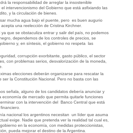
ndrá la responsabilidad de arreglar la insostenible
 el intervencionismo del Gobierno que está asfixiando las
ito, y la circulación de bienes.
sar mucha agua bajo el puente, pero es buen augurio
cepta una reelección de Cristina Kirchner.
ya que se obstaculiza entrar y salir del país, no podemos
negro, dependemos de los controles de precios, se
bierno y, en síntesis, el gobierno no respeta las
uridad, corrupción exorbitante, gasto público, el sector
rtes, con problemas serios, desvalorización de la moneda,
e.
róximas elecciones deberán organizarse para rescatar la
 ser la Constitución Nacional. Pero no basta con las
s señala, alguno de los candidatos debería anunciar y
una economía de mercado que permita quitarle funciones
 terminar con la intervención del Banco Central que está
financiero.
omía nacional los argentinos necesitan un líder que asuma
tual exige. Nadie que pretenda ver la realidad tal cual es,
 gobierno en la economía, con medidas proteccionistas,
ación, pueda mejorar el destino de la Argentina.