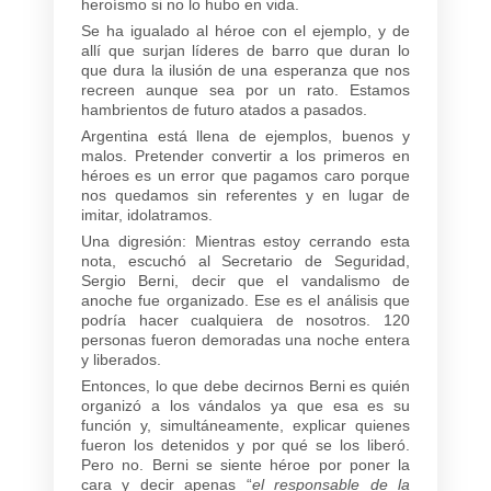
heroísmo si no lo hubo en vida.
Se ha igualado al héroe con el ejemplo, y de
allí que surjan líderes de barro que duran lo
que dura la ilusión de una esperanza que nos
recreen aunque sea por un rato. Estamos
hambrientos de futuro atados a pasados.
Argentina está llena de ejemplos, buenos y
malos. Pretender convertir a los primeros en
héroes es un error que pagamos caro porque
nos quedamos sin referentes y en lugar de
imitar, idolatramos.
Una digresión: Mientras estoy cerrando esta
nota, escuchó al Secretario de Seguridad,
Sergio Berni, decir que el vandalismo de
anoche fue organizado. Ese es el análisis que
podría hacer cualquiera de nosotros. 120
personas fueron demoradas una noche entera
y liberados.
Entonces, lo que debe decirnos Berni es quién
organizó a los vándalos ya que esa es su
función y, simultáneamente, explicar quienes
fueron los detenidos y por qué se los liberó.
Pero no. Berni se siente héroe por poner la
cara y decir apenas “
el responsable de la