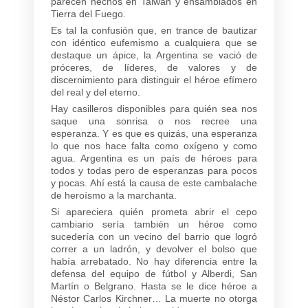
parecen hechos en Taiwán y ensamblados en
Tierra del Fuego.
Es tal la confusión que, en trance de bautizar
con idéntico eufemismo a cualquiera que se
destaque un ápice, la Argentina se vació de
próceres, de líderes, de valores y de
discernimiento para distinguir el héroe efímero
del real y del eterno.
Hay casilleros disponibles para quién sea nos
saque una sonrisa o nos recree una
esperanza. Y es que es quizás, una esperanza
lo que nos hace falta como oxígeno y como
agua. Argentina es un país de héroes para
todos y todas pero de esperanzas para pocos
y pocas. Ahí está la causa de este cambalache
de heroísmo a la marchanta.
Si apareciera quién prometa abrir el cepo
cambiario sería también un héroe como
sucedería con un vecino del barrio que logró
correr a un ladrón, y devolver el bolso que
había arrebatado. No hay diferencia entre la
defensa del equipo de fútbol y Alberdi, San
Martín o Belgrano. Hasta se le dice héroe a
Néstor Carlos Kirchner… La muerte no otorga