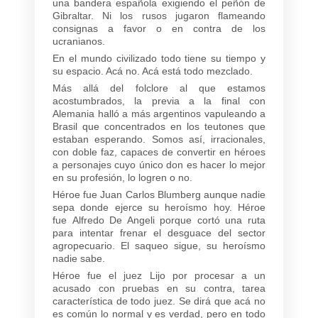
una bandera española exigiendo el peñón de
Gibraltar. Ni los rusos jugaron flameando
consignas a favor o en contra de los
ucranianos.
En el mundo civilizado todo tiene su tiempo y
su espacio. Acá no. Acá está todo mezclado.
Más allá del folclore al que estamos
acostumbrados, la previa a la final con
Alemania halló a más argentinos vapuleando a
Brasil que concentrados en los teutones que
estaban esperando. Somos así, irracionales,
con doble faz, capaces de convertir en héroes
a personajes cuyo único don es hacer lo mejor
en su profesión, lo logren o no.
Héroe fue Juan Carlos Blumberg aunque nadie
sepa donde ejerce su heroísmo hoy. Héroe
fue Alfredo De Angeli porque cortó una ruta
para intentar frenar el desguace del sector
agropecuario. El saqueo sigue, su heroísmo
nadie sabe.
Héroe fue el juez Lijo por procesar a un
acusado con pruebas en su contra, tarea
característica de todo juez. Se dirá que acá no
es común lo normal y es verdad, pero en todo