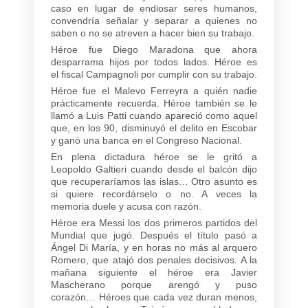
caso en lugar de endiosar seres humanos,
convendría señalar y separar a quienes no
saben o no se atreven a hacer bien su trabajo.
Héroe fue Diego Maradona que ahora
desparrama hijos por todos lados. Héroe es
el fiscal Campagnoli por cumplir con su trabajo.
Héroe fue el Malevo Ferreyra a quién nadie
prácticamente recuerda. Héroe también se le
llamó a Luis Patti cuando apareció como aquel
que, en los 90, disminuyó el delito en Escobar
y ganó una banca en el Congreso Nacional.
En plena dictadura héroe se le gritó a
Leopoldo Galtieri cuando desde el balcón dijo
que recuperaríamos las islas… Otro asunto es
si quiere recordárselo o no. A veces la
memoria duele y acusa con razón.
Héroe era Messi los dos primeros partidos del
Mundial que jugó. Después el título pasó a
Ángel Di María, y en horas no más al arquero
Romero, que atajó dos penales decisivos. A la
mañana siguiente el héroe era Javier
Mascherano porque arengó y puso
corazón… Héroes que cada vez duran menos,