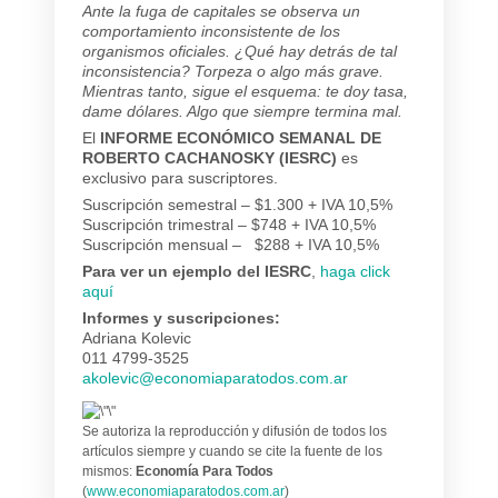
Ante la fuga de capitales se observa un
comportamiento inconsistente de los
organismos oficiales. ¿Qué hay detrás de tal
inconsistencia? Torpeza o algo más grave.
Mientras tanto, sigue el esquema: te doy tasa,
dame dólares. Algo que siempre termina mal.
El
INFORME ECONÓMICO SEMANAL DE
ROBERTO CACHANOSKY (IESRC)
es
exclusivo para suscriptores.
Suscripción semestral – $1.300 + IVA 10,5%
Suscripción trimestral – $748 + IVA 10,5%
Suscripción mensual – $288 + IVA 10,5%
Para ver un ejemplo del IESRC
,
haga click
aquí
Informes y suscripciones:
Adriana Kolevic
011 4799-3525
akolevic@economiaparatodos.com.ar
Se autoriza la reproducción y difusión de todos los
artículos siempre y cuando se cite la fuente de los
mismos:
Economía Para Todos
(
www.economiaparatodos.com.ar
)