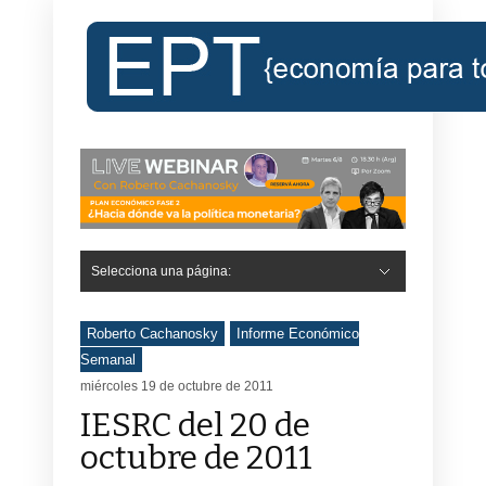
Selecciona una página:
Hide Navigation
Inicio
Roberto Cachanosky
Informe Económico Semanal de RC
Libros
Contacto
Registro
Roberto Cachanosky
Informe Económico
Semanal
miércoles 19 de octubre de 2011
IESRC del 20 de
octubre de 2011