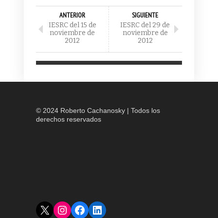
ANTERIOR
SIGUIENTE
IESRC del 15 de
IESRC del 29 de
noviembre de
noviembre de
2012
2012
© 2024 Roberto Cachanosky | Todos los
derechos reservados
X
Instagram
Facebook
LinkedIn