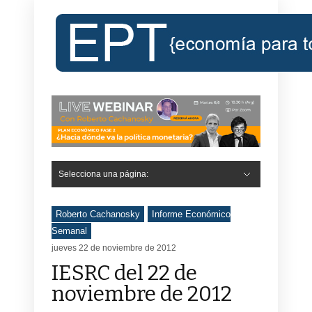
Selecciona una página:
Hide Navigation
Inicio
Roberto Cachanosky
Informe Económico Semanal de RC
Libros
Contacto
Registro
Roberto Cachanosky
Informe Económico
Semanal
jueves 22 de noviembre de 2012
IESRC del 22 de
noviembre de 2012