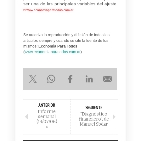
ser una de las principales variables del ajuste.
©
www.economiaparatodos.com.ar
Se autoriza la reproducción y difusión de todos los
artículos siempre y cuando se cite la fuente de los
mismos:
Economía Para Todos
(
www.economiaparatodos.com.ar
)
ANTERIOR
SIGUIENTE
Informe
“Diagnóstico
semanal
financiero”, de
(13/07/06)
Manuel Sbdar
«