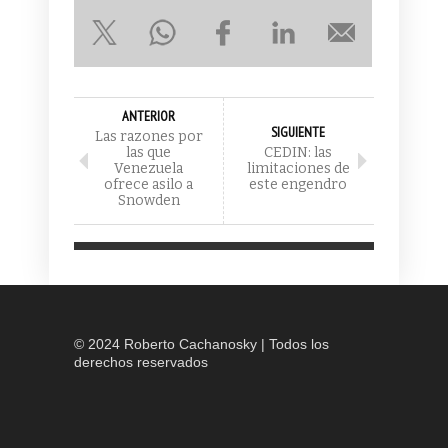
ANTERIOR
SIGUIENTE
Las razones por
las que
CEDIN: las
Venezuela
limitaciones de
ofrece asilo a
este engendro
Snowden
© 2024 Roberto Cachanosky | Todos los
derechos reservados